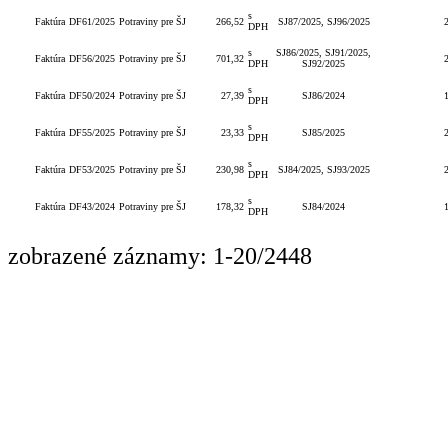
s
Faktúra
DF61/2025
Potraviny pre ŠJ
266,52
SJ87/2025, SJ96/2025
DPH
s
SJ86/2025, SJ91/2025,
Faktúra
DF56/2025
Potraviny pre ŠJ
701,32
DPH
SJ92/2025
s
Faktúra
DF50/2024
Potraviny pre ŠJ
27,39
SJ86/2024
DPH
s
Faktúra
DF55/2025
Potraviny pre ŠJ
23,33
SJ85/2025
DPH
s
Faktúra
DF53/2025
Potraviny pre ŠJ
230,98
SJ84/2025, SJ93/2025
DPH
s
Faktúra
DF43/2024
Potraviny pre ŠJ
178,32
SJ84/2024
DPH
zobrazené záznamy: 1-20/2448