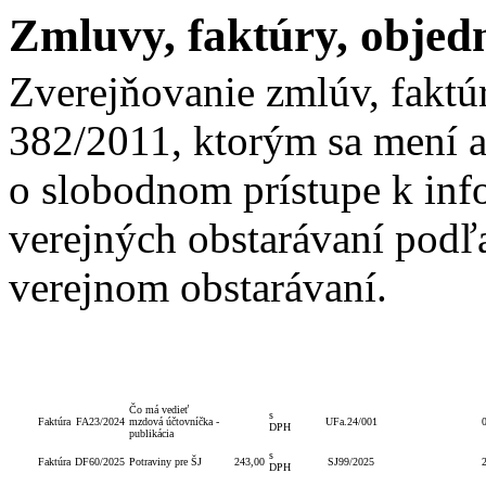
Zmluvy, faktúry, objed
Zverejňovanie zmlúv, faktú
382/2011, ktorým sa mení a
o slobodnom prístupe k inf
verejných obstarávaní podľa
verejnom obstarávaní.
Celková
S/bez
Číslo
Typ
Číslo
Popis
Číslo obj./zmluvy
Postup
hodnota
DPH
zmluvy
Čo má vedieť
s
Faktúra
FA23/2024
mzdová účtovníčka -
UFa.24/001
DPH
publikácia
s
Faktúra
DF60/2025
Potraviny pre ŠJ
243,00
SJ99/2025
DPH