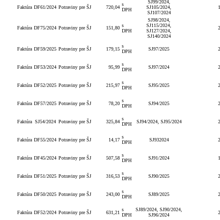
SJ99/2024,
s
Faktúra
DF61/2024
Potraviny pre ŠJ
720,04
SJ105/2024,
DPH
SJ107/2024
SJ98/2024,
s
SJ115/2024,
Faktúra
DF75/2024
Potraviny pre ŠJ
151,80
DPH
SJ127/2024,
SJ140/2024
s
Faktúra
DF59/2025
Potraviny pre ŠJ
179,15
SJ97/2025
DPH
s
Faktúra
DF53/2024
Potraviny pre ŠJ
95,99
SJ97/2024
DPH
s
Faktúra
DF52/2025
Potraviny pre ŠJ
215,97
SJ95/2025
DPH
s
Faktúra
DF57/2025
Potraviny pre ŠJ
78,20
SJ94/2025
DPH
s
Faktúra
SJ54/2024
Potraviny pre ŠJ
325,84
SJ94/2024, SJ95/2024
DPH
s
Faktúra
DF55/2024
Potraviny pre ŠJ
14,17
SJ932024
DPH
s
Faktúra
DF45/2024
Potraviny pre ŠJ
507,58
SJ91/2024
DPH
s
Faktúra
DF51/2025
Potraviny pre ŠJ
316,53
SJ90/2025
DPH
s
Faktúra
DF50/2025
Potraviny pre ŠJ
243,00
SJ89/2025
DPH
s
SJ89/2024, SJ90/2024,
Faktúra
DF52/2024
Potraviny pre ŠJ
631,21
DPH
SJ96/2024