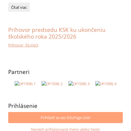
ŠPOOG:
Čítať viac
Príhovor predsedu KSK ku ukončeniu
školského roka 2025/2026
Prihovor_SS.mp3
Partneri
Prihlásenie
Prihlásiť sa cez EduPage účet
Neviem prihlasovacie meno alebo heslo