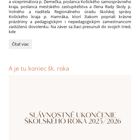
a viceprimátora p. Demečka, poslanca Košického samosprávneho
kraja, poslanca mestského zastupiteľstva a člena Rady školy p.
Volného a riaditeľa Regionálneho úradu školskej správy
Košického kraja p. Hamráka, ktorí žiakom popriali krásne
prázdniny a pedagogickým i nepedagogickým zamestnancom
zaslúženú dovolenku. Na záver sa žiaci presunuli do svojich tried,
kde
SLÁVNOSTNÉ
Čítať viac
UKONČENIE
ŠK.ROKA:
A je tu koniec šk. roka