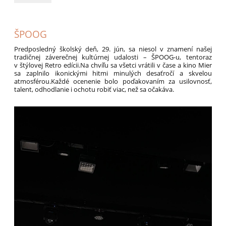
výhra:
ŠPOOG
Predposledný školský deň, 29. jún, sa niesol v znamení našej
tradičnej záverečnej kultúrnej udalosti – ŠPOOG-u, tentoraz
v štýlovej Retro edícii.Na chvíľu sa všetci vrátili v čase a kino Mier
sa zaplnilo ikonickými hitmi minulých desaťročí a skvelou
atmosférou.Každé ocenenie bolo poďakovaním za usilovnosť,
talent, odhodlanie i ochotu robiť viac, než sa očakáva.