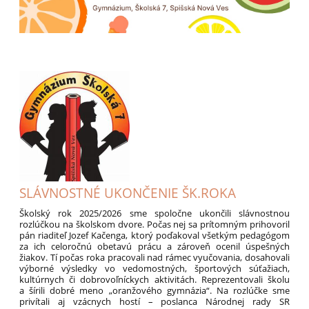
SLÁVNOSTNÉ UKONČENIE ŠK.ROKA
Školský rok 2025/2026 sme spoločne ukončili slávnostnou
rozlúčkou na školskom dvore. Počas nej sa prítomným prihovoril
pán riaditeľ Jozef Kačenga, ktorý poďakoval všetkým pedagógom
za ich celoročnú obetavú prácu a zároveň ocenil úspešných
žiakov. Tí počas roka pracovali nad rámec vyučovania, dosahovali
výborné výsledky vo vedomostných, športových súťažiach,
kultúrnych či dobrovoľníckych aktivitách. Reprezentovali školu
a šírili dobré meno „oranžového gymnázia“. Na rozlúčke sme
privítali aj vzácnych hostí – poslanca Národnej rady SR