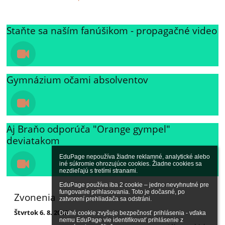
Staňte sa naším fanúšikom - propagačné video
Gymnázium očami absolventov
Aj Braňo odporúča "Orange gympel"
deviatakom
EduPage nepoužíva žiadne reklamné, analytické alebo 
iné súkromie ohrozujúce cookies. Žiadne cookies sa 
nezdieľajú s tretími stranami.

EduPage používa iba 2 cookie – jedno nevyhnutné pre 
fungovanie prihlasovania. Toto je dočasné, po 
Zvonenia
zatvorení prehliadača sa odstráni.

Štvrtok 6. 8. 2026
Druhé cookie zvyšuje bezpečnosť prihlásenia - vďaka 
nemu EduPage vie identifikovať prihlásenie z 