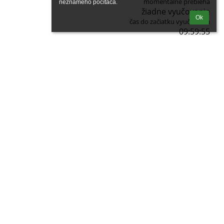
momentálne prebieha
neznámeho počítača.
žiadne vyučovanie
Ok
čas do začiatku vyučovania
09:59:54
Kalendár
zatiaľ žiadne údaje
Fotogaléria
zatiaľ žiadne údaje
Odkazy
Správca obsahu