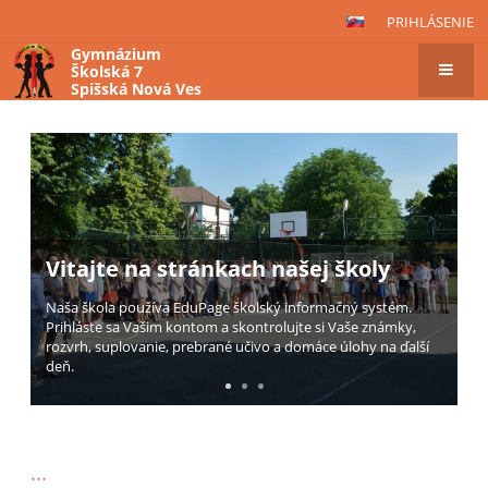
PRIHLÁSENIE
Gymnázium
Školská 7
Spišská Nová Ves
Hlavná
stránka
Vitajte na stránkach našej školy
Naša škola používa EduPage školský informačný systém.
Prihláste sa Vašim kontom a skontrolujte si Vaše známky,
rozvrh, suplovanie, prebrané učivo a domáce úlohy na ďalší
deň.
...