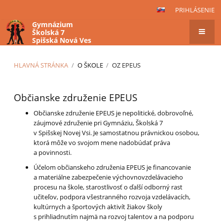
PRIHLÁSENIE
Gymnázium
Školská 7
Spišská Nová Ves
HLAVNÁ STRÁNKA
/
O ŠKOLE
/
OZ EPEUS
OZ
Občianske združenie EPEUS
EPEUS
Občianske združenie EPEUS je nepolitické, dobrovoľné,
záujmové združenie pri Gymnáziu, Školská 7
v Spišskej Novej Vsi. Je samostatnou právnickou osobou,
ktorá môže vo svojom mene nadobúdať práva
a povinnosti.
Účelom občianskeho združenia EPEUS je financovanie
a materiálne zabezpečenie výchovnovzdelávacieho
procesu na škole, starostlivosť o ďalší odborný rast
učiteľov, podpora všestranného rozvoja vzdelávacích,
kultúrnych a športových aktivít žiakov školy
s prihliadnutím najmä na rozvoj talentov a na podporu