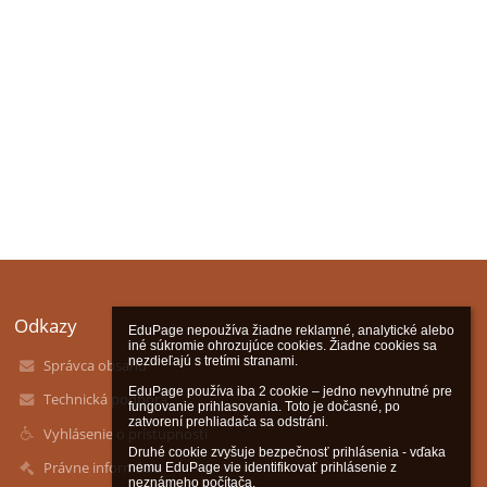
Odkazy
EduPage nepoužíva žiadne reklamné, analytické alebo 
iné súkromie ohrozujúce cookies. Žiadne cookies sa 
nezdieľajú s tretími stranami.

Správca obsahu
EduPage používa iba 2 cookie – jedno nevyhnutné pre 
Technická podpora
fungovanie prihlasovania. Toto je dočasné, po 
zatvorení prehliadača sa odstráni.

Vyhlásenie o prístupnosti
Druhé cookie zvyšuje bezpečnosť prihlásenia - vďaka 
Právne informácie
nemu EduPage vie identifikovať prihlásenie z 
neznámeho počítača.