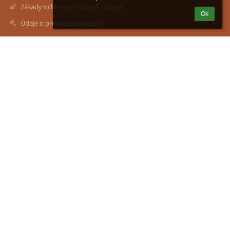
Zásady ochrany osobných údajov
Ok
Údaje o prevádzkovateľovi
Mapa stránok
O nás
Kontakt
Novinky
Kontakty
Gymnázium, Školská 7, Spišská Nová Ves
skola@gymsnv.sk
peter bodka ivancak zavináč gymsnv bodka sk
+421 x 053 44 22259
Riaditeľ školy +421 x 0905 459 846
Škola +421 x 0910 631 985
Jedáleň +421 x 053 44 63187
Školská 7