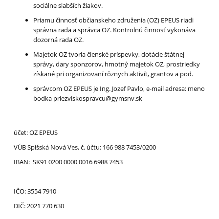
sociálne slabších žiakov.
Priamu činnosť občianskeho združenia (OZ) EPEUS riadi
správna rada a správca OZ. Kontrolnú činnosť vykonáva
dozorná rada OZ.
Majetok OZ tvoria členské príspevky, dotácie štátnej
správy, dary sponzorov, hmotný majetok OZ, prostriedky
získané pri organizovaní rôznych aktivít, grantov a pod.
správcom OZ EPEUS je Ing. Jozef Pavlo, e-mail adresa: meno
bodka priezviskospravcu@gymsnv.sk
účet: OZ EPEUS
VÚB Spišská Nová Ves, č. účtu: 166 988 7453/0200
IBAN: SK91 0200 0000 0016 6988 7453
IČO: 3554 7910
DIČ: 2021 770 630