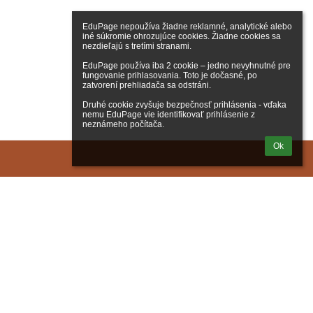
EduPage nepoužíva žiadne reklamné, analytické alebo 
iné súkromie ohrozujúce cookies. Žiadne cookies sa 
nezdieľajú s tretími stranami.

EduPage používa iba 2 cookie – jedno nevyhnutné pre 
fungovanie prihlasovania. Toto je dočasné, po 
zatvorení prehliadača sa odstráni.

Druhé cookie zvyšuje bezpečnosť prihlásenia - vďaka 
nemu EduPage vie identifikovať prihlásenie z 
neznámeho počítača.
Ok
ásenie
Prihlásiť sa cez EduPage účet
iem prihlasovacie meno alebo heslo