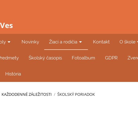
 Ves
oly
Novinky
Žiaci a rodičia
Kontakt
O škole
Predmety
Školský časopis
Fotoalbum
GDPR
Zver
História
KAŽDODENNÉ ZÁLEŽITOSTI
/
ŠKOLSKÝ PORIADOK