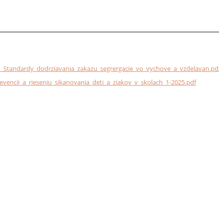
Standardy_dodrziavania_zakazu_segrergacie_vo_vychove_a_vzdelavan.pd
encii_a_rieseniu_sikanovania_deti_a_ziakov_v_skolach_1-2025.pdf