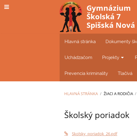
Gymnázium
Školská 7
Spišská Nová
Hlavná stránka
Dokumenty šk
Uchádzačom
Projekty
Prevencia kriminality
Tlačívá
HLAVNÁ STRÁNKA
/
ŽIACI A RODIČIA
/
Školský
Školský poriadok
poriadok
Skolsky_poriadok_26.pdf