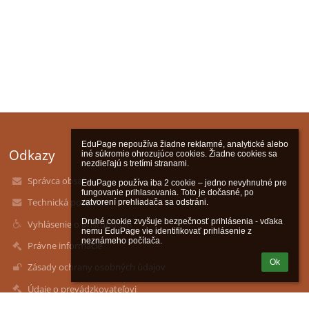
EduPage nepoužíva žiadne reklamné, analytické alebo 
Odkazy
iné súkromie ohrozujúce cookies. Žiadne cookies sa 
nezdieľajú s tretími stranami.

Správca obsahu
EduPage používa iba 2 cookie – jedno nevyhnutné pre 
fungovanie prihlasovania. Toto je dočasné, po 
Technická podpora
zatvorení prehliadača sa odstráni.

Druhé cookie zvyšuje bezpečnosť prihlásenia - vďaka 
Vyhlásenie o prístupnosti
nemu EduPage vie identifikovať prihlásenie z 
neznámeho počítača.
Právne informácie
Ok
Zásady ochrany osobných údajov
Údaje o prevádzkovateľovi