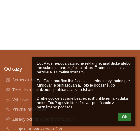
EduPage nepoužíva žiadne reklamné, analytické alebo 
Odkazy
iné súkromie ohrozujúce cookies. Žiadne cookies sa 
nezdieľajú s tretími stranami.

Správca obsahu
EduPage používa iba 2 cookie – jedno nevyhnutné pre 
fungovanie prihlasovania. Toto je dočasné, po 
Technická podpora
zatvorení prehliadača sa odstráni.

Druhé cookie zvyšuje bezpečnosť prihlásenia - vďaka 
Vyhlásenie o prístupnosti
nemu EduPage vie identifikovať prihlásenie z 
neznámeho počítača.
Právne informácie
Ok
Zásady ochrany osobných údajov
Údaje o prevádzkovateľovi
Mapa stránok