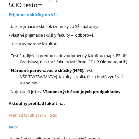
SCIO testom
Prijímacie skúšky na VŠ:
- bez prijímacích skúšok (známky zo SŠ, maturity)
- vlastné prijímacie skúšky fakulty – odborové,
- testy vytvorené fakultou
- Test študijných predpokladov pripravený fakultou (napr. FF UK
Bratislava, niektoré fakulty MU Brno, FF UP Olomouc, atd.)
-
Národné porovnávacie skúšky (NPS),
test
VŠP/PV/ZSV/MAT/AJ fakulty si volia, či ich budú využívať
alebo nie
Najčastejší je test
Všeobecných študijných predpokladov
Aktuálny prehľad fakúlt na:
Prehľad fakúlt s NPS | Scio
NPS:
-
je možné si zvoliť termín, platí sa za každý termín