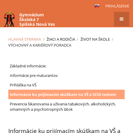
PRIHLÁSENIE
Gymnázium
Školská 7
Spišská Nová Ves
HLAVNÁ STRÁNKA
/
ŽIACI A RODIČIA
/
ŽIVOT NA ŠKOLE
/
VÝCHOVNÝ A KARIÉROVÝ PORADCA
Výchovný
Základné informácie:
a
kariérový
Informácie pre maturantov
poradca
Prihláška na VŠ
Informácie ku prijímacím skúškam na VŠ a SCIO testom
Prevencia šikanovania a užívania tabakových, alkoholických,
omamných a psychotropných látok
Informácie ku prijímacím skúškam na VŠ a