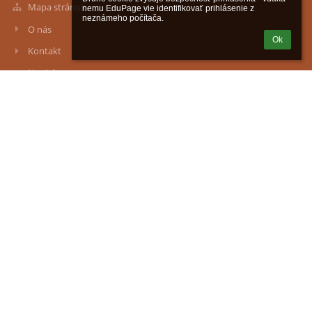
Mapa stránok
nemu EduPage vie identifikovať prihlásenie z 
neznámeho počítača.
O nás
Ok
Kontakt
Novinky
Kontakty
Gymnázium, Školská 7, Spišská Nová Ves
skola@gymsnv.sk
peter bodka ivancak zavináč gymsnv bodka sk
+421 x 053 44 22259
Riaditeľ školy +421 x 0905 459 846
Škola +421 x 0910 631 985
Jedáleň +421 x 053 44 63187
Školská 7
05201 Spišská Nová Ves
Slovakia
Prihlásenie