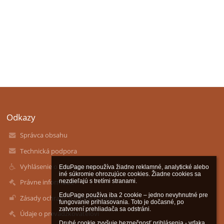
Odkazy
Správca obsahu
Technická podpora
Vyhlásenie o prístupnosti
EduPage nepoužíva žiadne reklamné, analytické alebo 
iné súkromie ohrozujúce cookies. Žiadne cookies sa 
nezdieľajú s tretími stranami.

Právne informácie
EduPage používa iba 2 cookie – jedno nevyhnutné pre 
Zásady ochrany osobných údajov
fungovanie prihlasovania. Toto je dočasné, po 
zatvorení prehliadača sa odstráni.

Údaje o prevádzkovateľovi
Druhé cookie zvyšuje bezpečnosť prihlásenia - vďaka 