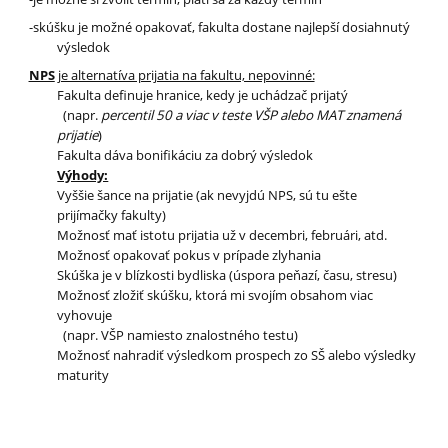
-
skúšku je možné opakovať, fakulta dostane najlepší dosiahnutý
výsledok
NPS
je alternatíva prijatia na fakultu, nepovinné:
Fakulta definuje hranice, kedy je uchádzač prijatý
(napr.
percentil
50 a viac v teste VŠP alebo MAT znamená
prijatie
)
Fakulta dáva bonifikáciu za dobrý výsledok
Výhody:
Vyššie šance na prijatie (ak nevyjdú NPS, sú tu ešte
prijímačky
fakulty)
Možnosť mať istotu prijatia už v decembri, februári, atd.
Možnosť opakovať pokus v prípade zlyhania
Skúška je v blízkosti bydliska (úspora peňazí, času, stresu)
Možnosť zložiť skúšku, ktorá mi svojím obsahom viac
vyhovuje
(napr. VŠP namiesto znalostného testu)
Možnosť nahradiť výsledkom prospech zo SŠ alebo výsledky
maturity