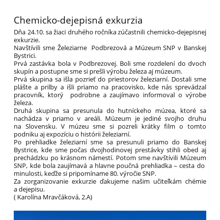
Chemicko-dejepisná exkurzia
Dňa 24.10. sa žiaci druhého ročníka zúčastnili chemicko-dejepisnej
exkurzie.
Navštívili sme Železiarne Podbrezová a Múzeum SNP v Banskej
Bystrici.
Prvá zastávka bola v Podbrezovej. Boli sme rozdelení do dvoch
skupín a postupne sme si prešli výrobu železa aj múzeum.
Prvá skupina sa išla pozrieť do priestorov železiarní. Dostali sme
plášte a prilby a išli priamo na pracovisko, kde nás sprevádzal
pracovník, ktorý podrobne a zaujímavo informoval o výrobe
železa.
Druhá skupina sa presunula do hutníckeho múzea, ktoré sa
nachádza v priamo v areáli. Múzeum je jediné svojho druhu
na Slovensku. V múzeu sme si pozreli krátky film o tomto
podniku aj expozíciu o histórii železiarní.
Po prehliadke železiarní sme sa presunuli priamo do Banskej
Bystrice, kde sme počas dvojhodinovej prestávky stihli obed aj
prechádzku po krásnom námestí. Potom sme navštívili Múzeum
SNP, kde bola zaujímavá a hlavne poučná prehliadka – cesta do
minulosti, keďže si pripomíname 80. výročie SNP.
Za zorganizovanie exkurzie ďakujeme našim učiteľkám chémie
a dejepisu.
( Karolína Mravčáková, 2.A)