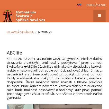
PRIHLÁSENIE
Gymnázium
Školská 7
Spišská Nová Ves
HLAVNÁ STRÁNKA
/
NOVINKY
Novinky
ABClife
Sobota 26. 10. 2024 sa v našom ORANGE gymnáziu niesla v duchu
získavania praktických zručností v poskytovaní prvej pomoci.
Školiteľky z ❤️ABClife účastníkov učili, ako si v situáciách, v ktorých
niekto v našom okolí potrebuje pomôcť, zachovať chladnú hlavu,
nepanikáriť a správne postupovať pri poskytnutí prvej pomoci.
Každý si vyskúšal, ako poskytnúť KPR malému bábätku, žiakovi aj
dospelému. Ďalšia možnosť získať znalosti a hlavne praktické
zručnosti bude koncom novembra. Zároveň začiatkom budúceho
roka bude možnosť absolvovať 8-hodinový kurz prvej pomoci
pre pedagógov a získať certifikát. A to všetko v priestoroch nášho
gymnázia.