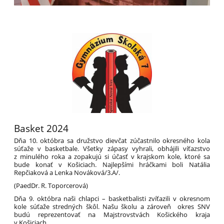
Basket 2024
Dňa 10. októbra sa družstvo dievčat zúčastnilo okresného kola
súťaže v basketbale. Všetky zápasy vyhrali, obhájili víťazstvo
z minulého roka a zopakujú si účasť v krajskom kole, ktoré sa
bude konať v Košiciach. Najlepšími hráčkami boli Natália
Repčiaková a Lenka Nováková/3.A/.
(PaedDr. R. Toporcerová)
Dňa 9. októbra naši chlapci – basketbalisti zvíťazili v okresnom
kole súťaže stredných škôl. Našu školu a zároveň okres SNV
budú reprezentovať na Majstrovstvách Košického kraja
v Košiciach.