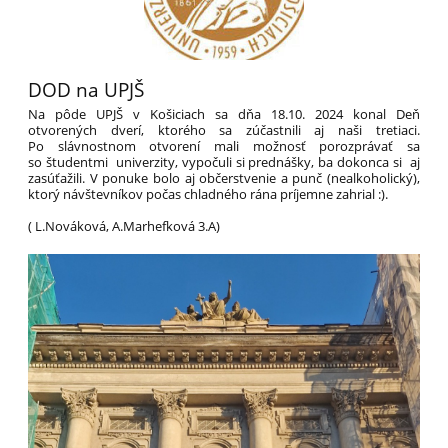
DOD na UPJŠ
Na pôde UPJŠ v Košiciach sa dňa 18.10. 2024 konal Deň
otvorených dverí, ktorého sa zúčastnili aj naši tretiaci.
Po slávnostnom otvorení mali možnosť porozprávať sa
so študentmi univerzity, vypočuli si prednášky, ba dokonca si aj
zasúťažili. V ponuke bolo aj občerstvenie a punč (nealkoholický),
ktorý návštevníkov počas chladného rána príjemne zahrial :).
( L.Nováková, A.Marhefková 3.A)