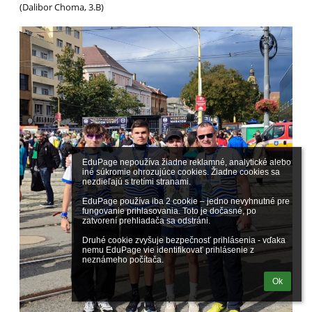
(Dalibor Choma, 3.B)
EduPage nepoužíva žiadne reklamné, analytické alebo 
iné súkromie ohrozujúce cookies. Žiadne cookies sa 
nezdieľajú s tretími stranami.

EduPage používa iba 2 cookie – jedno nevyhnutné pre 
fungovanie prihlasovania. Toto je dočasné, po 
zatvorení prehliadača sa odstráni.

Druhé cookie zvyšuje bezpečnosť prihlásenia - vďaka 
nemu EduPage vie identifikovať prihlásenie z 
neznámeho počítača.
Ok