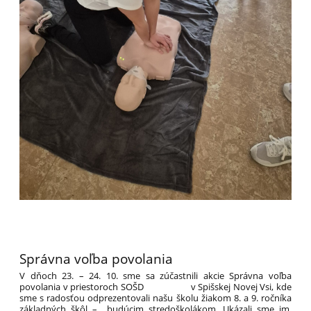
Správna voľba povolania
V dňoch 23. – 24. 10. sme sa zúčastnili akcie Správna voľba
povolania v priestoroch SOŠD v Spišskej Novej Vsi, kde
sme s radosťou odprezentovali našu školu žiakom 8. a 9. ročníka
základných škôl – budúcim stredoškolákom. Ukázali sme im,