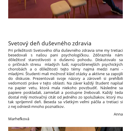
Svetový deň duševného zdravia
Pri príležitosti Svetového dňa duševného zdravia sme my tretiaci
besedovali s našou pani psychologičkou. Zdôraznila nám
dôležitosť starostlivosti o duševnú pohodu. Diskutovalo sa
o príčinách stresu mladých ľudí, najrozšírenejších psychických
chorobách a o dôležitosti tejto témy najmä medzi nami -
mladými. Študenti mali možnosť klásť otázky a aktívne sa zapojili
do diskusie. Prezentovali svoje názory a zároveň si prehĺbili
vedomosti práve v tejto oblasti. Na záver každý študent napísal
na papier vetu, ktorá mala niekoho povzbudiť. Následne sa
papiere poskladali, zamiešali a postupne žrebovali. Každý teda
dostal milý motivačný citát od jedného zo spolužiakov, ktorý mu
tak spríjemnil deň. Beseda sa všetkým veľmi páčila a tretiaci si
z nej odniesli mnoho poznatkov.
Anna
Marhefková