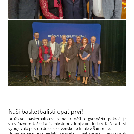
Naši basketbalisti opäť prví!
Družstvo basketbalistov 3 na 3 nášho gymnázia pokračuje
vo víťaznom ťažení a 1. miestom v krajskom kole v Košiciach si
vybojovalo postup do celoslovenského finále v Šamoríne.
Umiestnenie umocňuje fakt, že všetkých päť súperov naši porazili