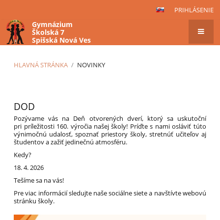
PRIHLÁSENIE
Gymnázium
Školská 7
Spišská Nová Ves
HLAVNÁ STRÁNKA
/
NOVINKY
Novinky
DOD
Pozývame vás na Deň otvorených dverí, ktorý sa uskutoční
pri príležitosti 160. výročia našej školy! Príďte s nami osláviť túto
výnimočnú udalosť, spoznať priestory školy, stretnúť učiteľov aj
študentov a zažiť jedinečnú atmosféru.
Kedy?
18. 4. 2026
Tešíme sa na vás!
Pre viac informácií sledujte naše sociálne siete a navštívte webovú
stránku školy.