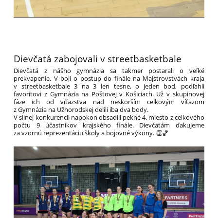
Dievčatá zabojovali v streetbasketbale
Dievčatá z nášho gymnázia sa takmer postarali o veľké
prekvapenie. V boji o postup do finále na Majstrovstvách kraja
v streetbasketbale 3 na 3 len tesne, o jeden bod, podľahli
favoritovi z Gymnázia na Poštovej v Košiciach. Už v skupinovej
fáze ich od víťazstva nad neskorším celkovým víťazom
z Gymnázia na Užhorodskej delili iba dva body.
V silnej konkurencii napokon obsadili pekné 4. miesto z celkového
počtu 9 účastníkov krajského finále. Dievčatám ďakujeme
za vzornú reprezentáciu školy a bojovné výkony. 👏🏀