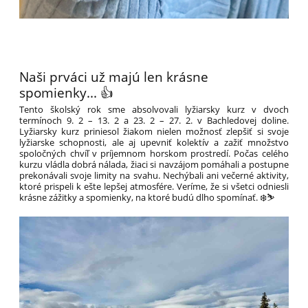
Naši prváci už majú len krásne
spomienky... 👍
Tento školský rok sme absolvovali lyžiarsky kurz v dvoch
termínoch 9. 2 – 13. 2 a 23. 2 – 27. 2. v Bachledovej doline.
Lyžiarsky kurz priniesol žiakom nielen možnosť zlepšiť si svoje
lyžiarske schopnosti, ale aj upevniť kolektív a zažiť množstvo
spoločných chvíľ v príjemnom horskom prostredí. Počas celého
kurzu vládla dobrá nálada, žiaci si navzájom pomáhali a postupne
prekonávali svoje limity na svahu. Nechýbali ani večerné aktivity,
ktoré prispeli k ešte lepšej atmosfére. Veríme, že si všetci odniesli
krásne zážitky a spomienky, na ktoré budú dlho spomínať. ❄️⛷️