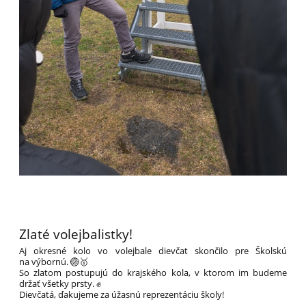
Zlaté volejbalistky!
Aj okresné kolo vo volejbale dievčat skončilo pre Školskú
na výbornú. 🏐🥇
So zlatom postupujú do krajského kola, v ktorom im budeme
držať všetky prsty. ✊
Dievčatá, ďakujeme za úžasnú reprezentáciu školy!