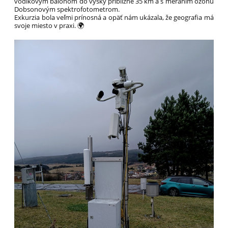
vodíkovým balónom do výšky približne 35 km a s meraním ozónu
Dobsonovým spektrofotometrom.
Exkurzia bola veľmi prínosná a opäť nám ukázala, že geografia má
svoje miesto v praxi. 🌍