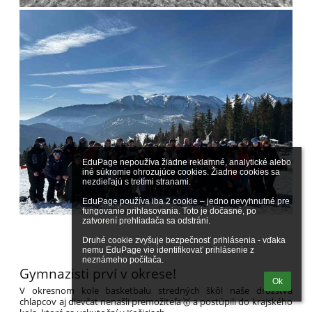
EduPage nepoužíva žiadne reklamné, analytické alebo 
iné súkromie ohrozujúce cookies. Žiadne cookies sa 
nezdieľajú s tretími stranami.

EduPage používa iba 2 cookie – jedno nevyhnutné pre 
fungovanie prihlasovania. Toto je dočasné, po 
zatvorení prehliadača sa odstráni.

Druhé cookie zvyšuje bezpečnosť prihlásenia - vďaka 
nemu EduPage vie identifikovať prihlásenie z 
neznámeho počítača.
Gymnazisti prví v okrese!
Ok
V okresnom kole basketbalu stredných škôl naše družstvá
chlapcov aj dievčat nenašli premožiteľa🥇 a postúpili do krajského