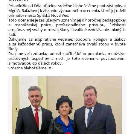
Pri príležitosti Dňa učiteľov srdečne blahoželáme pani zástupkyni
Mgr. A. Balážiovej k získaniu významného ocenenia, ktoré jej udelil
primátor mesta Spišská Nová Ves.
Toto ocenenie je zaslúženým uznaním jej dlhoročnej pedagogickej
a manažérskej práce, profesionálneho prístupu, ľudskosti
a neúnavnej snahy o rozvoj školy i kvalitné vzdelávanie mladých
ľudí.
Ďakujeme za inšpiratívne vedenie, podporu kolegov a žiakov
a za každodennú prácu, ktorá zanecháva trvalú stopu v živote
školy.
Prajeme veľa zdravia, radosti z učiteľského povolania, množstvo
pracovných úspechov a nech je toto ocenenie povzbudením
a motiváciou do ďalších rokov.
Srdečne blahoželáme! 🌷