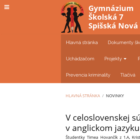
Gymnázium
Školská 7
Spišská Nová
Hlavná stránka
Dokumenty šk
Uchádzačom
Projekty
Prevencia kriminality
Tlačívá
HLAVNÁ STRÁNKA
/
NOVINKY
Novinky
V celoslovenskej súť
v anglickom jazyku,
Študentky Timea Hovančík z 1.A, Kris