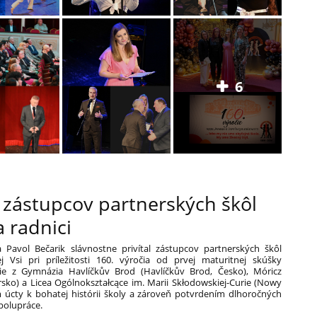
6
e zástupcov partnerských škôl
 radnici
 Pavol Bečarik slávnostne privítal zástupcov partnerských škôl
Vsi pri príležitosti 160. výročia od prvej maturitnej skúšky
cie z Gymnázia Havlíčkův Brod (Havlíčkův Brod, Česko), Móricz
sko) a Licea Ogólnokształcące im. Marii Skłodowskiej-Curie (Nowy
m úcty k bohatej histórii školy a zároveň potvrdením dlhoročných
polupráce.