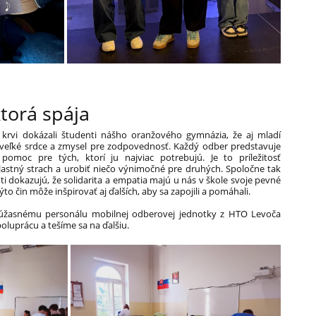
ktorá spája
krvi dokázali študenti nášho oranžového gymnázia, že aj mladí
 veľké srdce a zmysel pre zodpovednosť. Každý odber predstavuje
pomoc pre tých, ktorí ju najviac potrebujú. Je to príležitosť
lastný strach a urobiť niečo výnimočné pre druhých. Spoločne tak
ti dokazujú, že solidarita a empatia majú u nás v škole svoje pevné
ýto čin môže inšpirovať aj ďalších, aby sa zapojili a pomáhali.
žasnému personálu mobilnej odberovej jednotky z HTO Levoča
poluprácu a tešíme sa na ďalšiu.