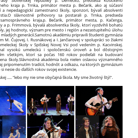
rady Slovenskej republiky p. Demečko, predseda Košického
eho kraja p. Trnka, primátor mesta p. Bečarik, ako aj súčasní
í a nepedagogickí zamestnanci školy, sponzori, bývalí absolventi
stia.O slávnostné príhovory sa postarali p. Trnka, predseda
samosprávneho kraja,p. Bečarik, primátor mesta, p. Kačenga,
oly a p. Frimmová, bývalá absolventka školy, ktorí vyzdvihli bohatú
oly, jej hodnoty, význam pre mesto i región a nezastupiteľnú úlohu
 mladých generácií.Samotnú akadémiu pripravili študenti gymnázia
 M. Čujovej, I. Rusnákovej a I. Jančiarovej v spolupráci so žiakmi
umeleckej školy v Spišskej Novej Vsi pod vedením p. Kacvinskej.
al vysokú umeleckú i spoločenskú úroveň a bol dôstojným
ím všetkým, ktorí sa počas 160 rokov podieľali na budovaní
na školy.Slávnostná akadémia bola nielen oslavou významného
e aj pripomenutím tradícií, hodnôt a odkazu, na ktorých gymnázium
é si nesie do ďalších rokov svojej existencie.
kej ..... "lebo my nie sme obyčajná škola. My sme životný štýl".