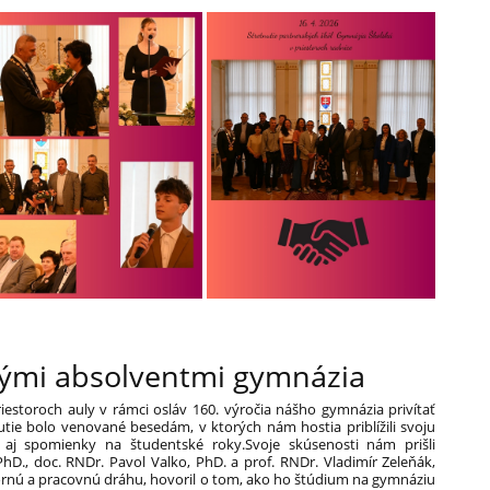
ými absolventmi gymnázia
estoroch auly v rámci osláv 160. výročia nášho gymnázia privítať
tie bolo venované besedám, v ktorých nám hostia priblížili svoju
i aj spomienky na študentské roky.Svoje skúsenosti nám prišli
hD., doc. RNDr. Pavol Valko, PhD. a prof. RNDr. Vladimír Zeleňák,
bornú a pracovnú dráhu, hovoril o tom, ako ho štúdium na gymnáziu