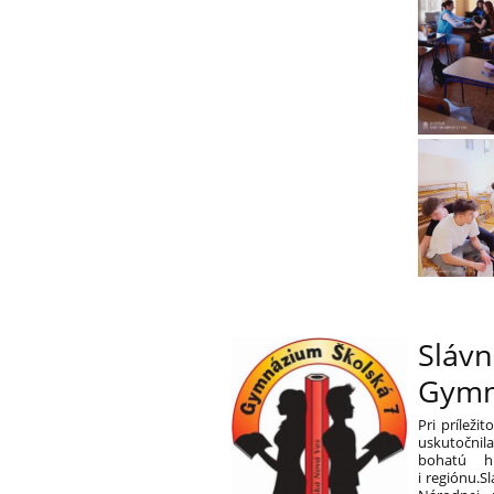
Slávn
Gymn
Pri príleži
uskutočnil
bohatú h
i regiónu.S