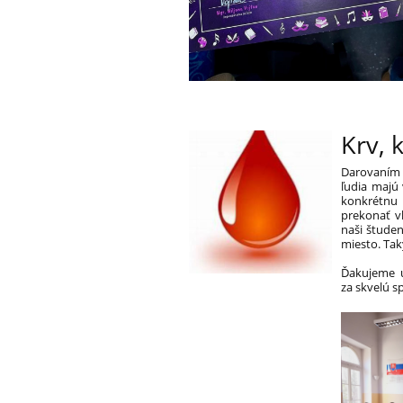
Krv, 
Darovaním 
ľudia majú
konkrétnu 
prekonať v
naši študen
miesto. Tak
Ďakujeme ú
za skvelú s