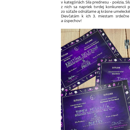
v kategóriách Sila prednesu - poézia, S
z nich sa napriek tvrdej konkurencii
zo súťaže odnášame aj krásne umelecké 
Dievčatám k ich 3. miestam srdečne
a úspechov!