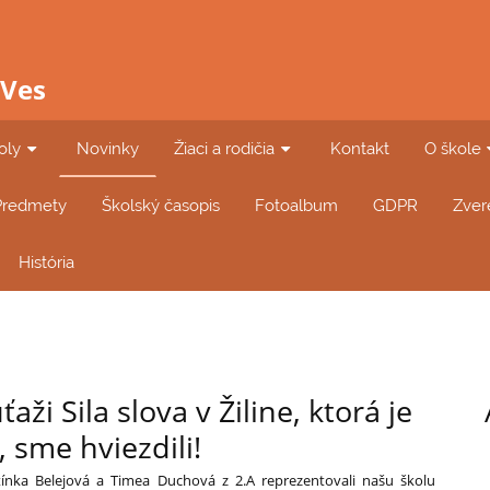
 Ves
oly
Novinky
Žiaci a rodičia
Kontakt
O škole
Predmety
Školský časopis
Fotoalbum
GDPR
Zver
História
aži Sila slova v Žiline, ktorá je
 sme hviezdili!
tínka Belejová a Timea Duchová z 2.A reprezentovali našu školu