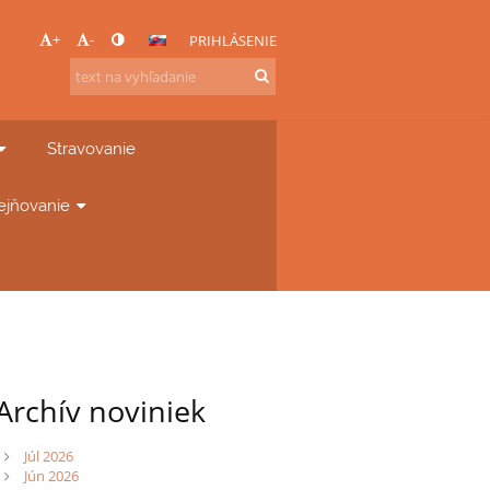
+
-
PRIHLÁSENIE
Stravovanie
ejňovanie
Archív noviniek
Júl 2026
Jún 2026