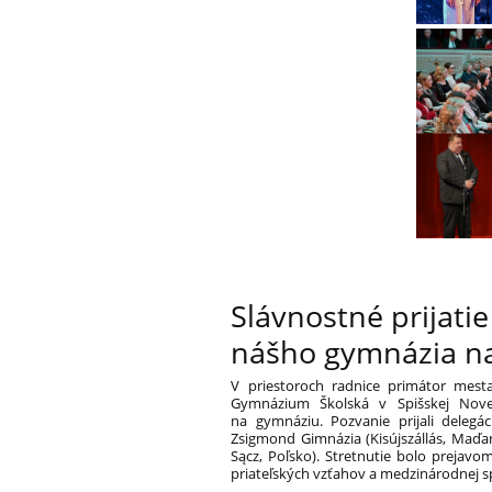
Slávnostné prijati
nášho gymnázia na
V priestoroch radnice primátor mesta
Gymnázium Školská v Spišskej Novej 
na gymnáziu. Pozvanie prijali delegá
Zsigmond Gimnázia (Kisújszállás, Maďar
Sącz, Poľsko). Stretnutie bolo prejavo
priateľských vzťahov a medzinárodnej s