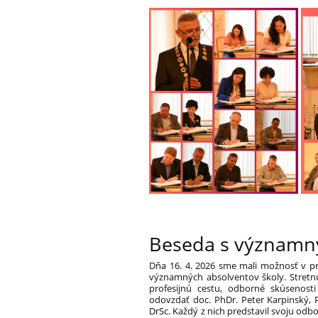
Beseda s významn
Dňa 16. 4. 2026 sme mali možnosť v pri
významných absolventov školy. Stretnu
profesijnú cestu, odborné skúsenost
odovzdať doc. PhDr. Peter Karpinský, P
DrSc. Každý z nich predstavil svoju od