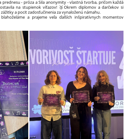
ila prednesu - próza a Sila anonymity - vlastná tvorba, pričom každá
 postavila na stupienok víťazov! 🥉Okrem diplomov a darčekov si
zážitky a pocit zadosťučinenia za vynaloženú námahu.
 blahoželáme a prajeme veľa ďalších inšpiratívnych momentov