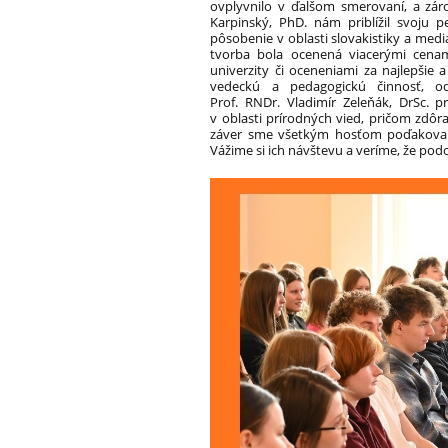
ovplyvnilo v ďalšom smerovaní, a zár
Karpinský, PhD. nám priblížil svoju pe
pôsobenie v oblasti slovakistiky a mediál
tvorba bola ocenená viacerými cenam
univerzity či oceneniami za najlepšie a
vedeckú a pedagogickú činnosť, o
Prof. RNDr. Vladimír Zeleňák, DrSc. 
v oblasti prírodných vied, pričom zdôr
záver sme všetkým hosťom poďakovali z
Vážime si ich návštevu a veríme, že pod