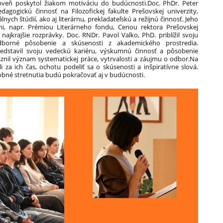
oveň poskytol žiakom motiváciu do budúcnosti.Doc. PhDr. Peter
dagogickú činnosť na Filozofickej fakulte Prešovskej univerzity,
nych štúdií, ako aj literárnu, prekladateľskú a režijnú činnosť. Jeho
i, napr. Prémiou Literárneho fondu, Cenou rektora Prešovskej
 najkrajšie rozprávky. Doc. RNDr. Pavol Valko, PhD. priblížil svoju
dborné pôsobenie a skúsenosti z akademického prostredia.
predstavil svoju vedeckú kariéru, výskumnú činnosť a pôsobenie
aznil význam systematickej práce, vytrvalosti a záujmu o odbor.Na
a ich čas, ochotu podeliť sa o skúsenosti a inšpiratívne slová.
obné stretnutia budú pokračovať aj v budúcnosti.