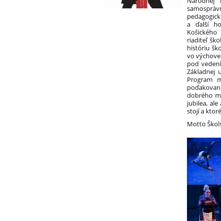
Národnej 
samosprávn
pedagogick
a ďalší ho
Košického 
riaditeľ šk
históriu šk
vo výchove
pod vedením
Základnej 
Program m
poďakovan
dobrého me
jubilea, al
stojí a ktor
Motto Škols