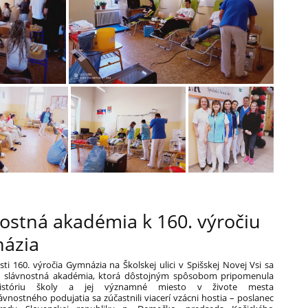
ostná akadémia k 160. výročiu
ázia
tosti 160. výročia Gymnázia na Školskej ulici v Spišskej Novej Vsi sa
a slávnostná akadémia, ktorá dôstojným spôsobom pripomenula
istóriu školy a jej významné miesto v živote mesta
lávnostného podujatia sa zúčastnili viacerí vzácni hostia – poslanec