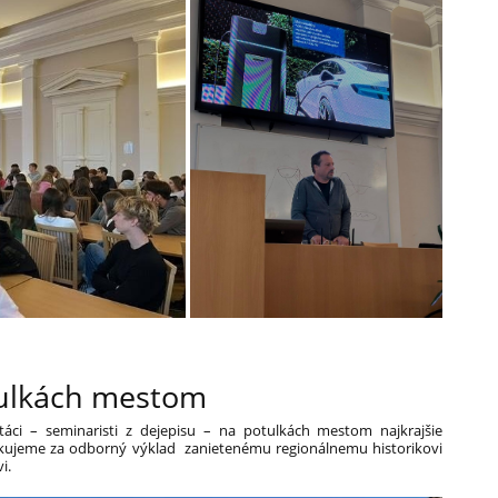
tulkách mestom
táci – seminaristi z dejepisu – na potulkách mestom najkrajšie
akujeme za odborný výklad zanietenému regionálnemu historikovi
i.