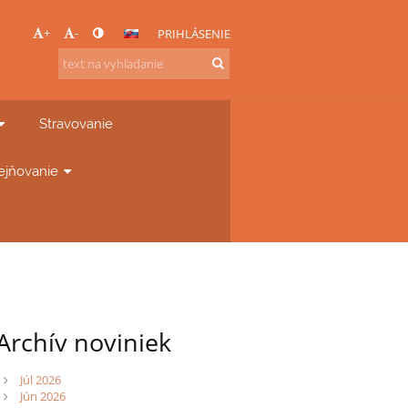
+
-
PRIHLÁSENIE
Stravovanie
ejňovanie
Archív noviniek
Júl 2026
Jún 2026