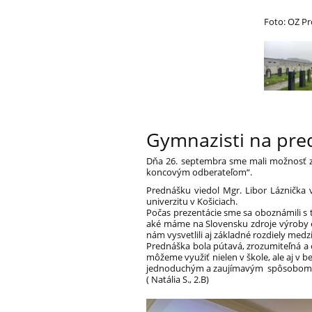
Foto: OZ P
Gymnazisti na pre
Dňa 26. septembra sme mali možnosť 
koncovým odberateľom“.
Prednášku viedol Mgr. Libor Láznička
univerzitu v Košiciach.
Počas prezentácie sme sa oboznámili s t
aké máme na Slovensku zdroje výroby el
nám vysvetlili aj základné rozdiely med
Prednáška bola pútavá, zrozumiteľná a 
môžeme využiť nielen v škole, ale aj v
jednoduchým a zaujímavým spôsobom, 
( Natália S., 2.B)