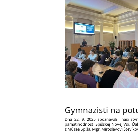
Gymnazisti na po
Dňa 22. 9. 2025 spoznávali naši štvr
pamätihodnosti Spišskej Novej Vsi. Ď
z Múzea Spiša, Mgr. Miroslavovi Števíkov