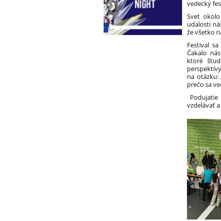
vedecký fes
Svet okolo
udalosti ná
že všetko r
Festival s
Čakalo nás
ktoré štu
perspektí
na otázku: 
prečo sa ve
Podujatie 
vzdelávať 