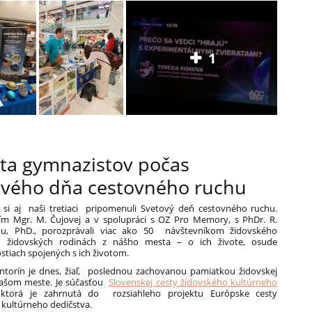
1
ita gymnazistov počas
ového dňa cestovného ruchu
 si aj naši tretiaci pripomenuli Svetový deň cestovného ruchu.
m Mgr. M. Čujovej a v spolupráci s OZ Pro Memory, s PhDr. R.
u, PhD., porozprávali viac ako 50 návštevníkom židovského
 o židovských rodinách z nášho mesta – o ich živote, osude
stiach spojených s ich životom.
intorín je dnes, žiaľ, poslednou zachovanou pamiatkou židovskej
našom meste. Je súčasťou
Slovenskej cesty židovského kultúrneho
 ktorá je zahrnutá do rozsiahleho projektu Európske cesty
 kultúrneho dedičstva.