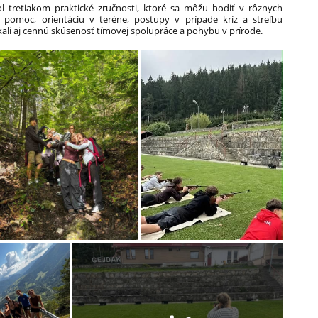
ol tretiakom praktické zručnosti, ktoré sa môžu hodiť v rôznych
rvú pomoc, orientáciu v teréne, postupy v prípade kríz a streľbu
li aj cennú skúsenosť tímovej spolupráce a pohybu v prírode.