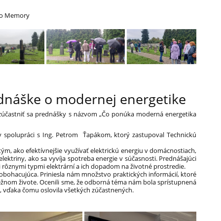
ro Memory
dnáške o modernej energetike
zúčastniť sa prednášky s názvom „Čo ponúka moderná energetika
 v spolupráci s Ing. Petrom Ťapákom, ktorý zastupoval Technickú
ým, ako efektívnejšie využívať elektrickú energiu v domácnostiach,
ektriny, ako sa vyvíja spotreba energie v súčasnosti. Prednášajúci
zi rôznymi typmi elektrární a ich dopadom na životné prostredie.
obohacujúca. Priniesla nám množstvo praktických informácií, ktoré
 bežnom živote. Ocenili sme, že odborná téma nám bola sprístupnená
vďaka čomu oslovila všetkých zúčastnených.