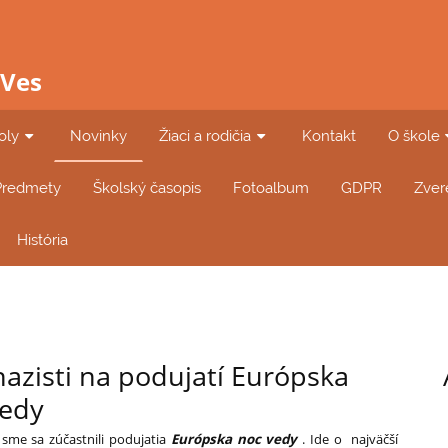
 Ves
oly
Novinky
Žiaci a rodičia
Kontakt
O škole
Predmety
Školský časopis
Fotoalbum
GDPR
Zver
História
zisti na podujatí Európska
vedy
 sme sa zúčastnili podujatia
Európska noc vedy
. Ide o najväčší