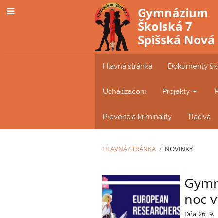
Gymnázium
Školská 7
Spišská Nová
Hlavná stránka
Dokumenty šk
Uchádzačom
Projekty
Prevencia kriminality
Tlačívá
HLAVNÁ STRÁNKA
/
NOVINKY
Novinky
Gymna
noc 
Dňa 26. 9.