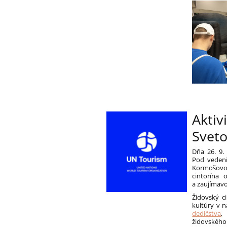
Aktiv
Svet
Dňa 26. 9.
Pod vedení
Kormošovo
cintorína
a zaujímavo
Židovský c
kultúry v 
dedičstva
,
židovského