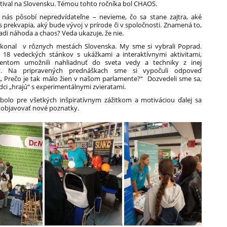
tival na Slovensku. Témou tohto ročníka bol CHAOS.
 nás pôsobí nepredvídateľne – nevieme, čo sa stane zajtra, aké
s prekvapia, aký bude vývoj v prírode či v spoločnosti. Znamená to,
iadi náhoda a chaos? Veda ukazuje, že nie.
a konal v rôznych mestách Slovenska. My sme si vybrali Poprad.
 18 vedeckých stánkov s ukážkami a interaktívnymi aktivitami,
dentom umožnili nahliadnuť do sveta vedy a techniky z inej
vy. Na pripravených prednáškach sme si vypočuli odpoveď
„
Prečo je tak málo žien v našom parlamente?“ Dozvedeli sme sa,
dci „hrajú“ s experimentálnymi zvieratami.
bolo pre všetkých inšpiratívnym zážitkom a motiváciou ďalej sa
a objavovať nové poznatky.