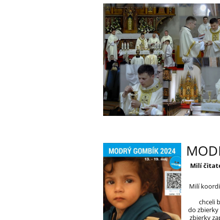
MODR
Milí čita
Milí koord
chceli 
do zbierky
zbierky z