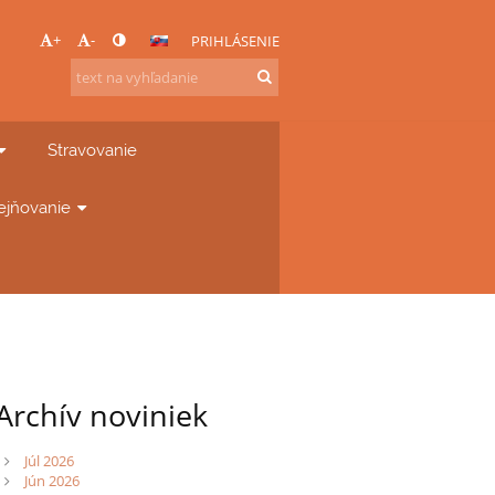
+
-
PRIHLÁSENIE
Stravovanie
ejňovanie
Archív noviniek
Júl 2026
Jún 2026