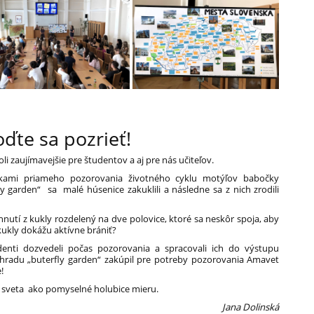
ďte sa pozrieť!
li zaujímavejšie pre študentov a aj pre nás učiteľov.
edkami priameho pozorovania životného cyklu motýľov babočky
ly garden“ sa malé húsenice zakuklili a následne sa z nich zrodili
ahnutí z kukly rozdelený na dve polovice, ktoré sa neskôr spoja, aby
ukly dokážu aktívne brániť?
enti dozvedeli počas pozorovania a spracovali ich do výstupu
áhradu „buterfly garden“ zakúpil pre potreby pozorovania Amavet
!
do sveta ako pomyselné holubice mieru.
Jana Dolinská