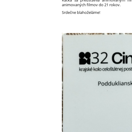
Katka sa predstavila animovaným f
animovaných filmov do 21 rokov.
Srdečne blahoželáme!