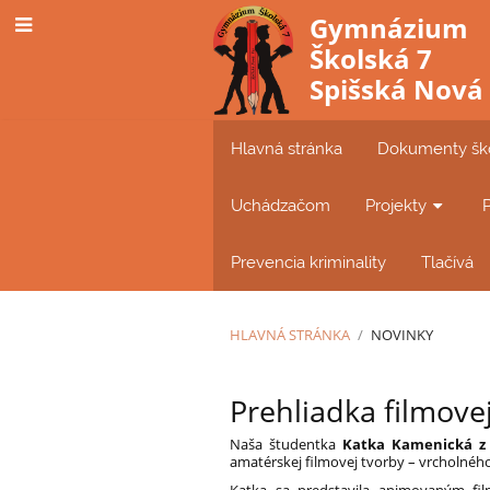
Gymnázium
Školská 7
Spišská Nová
Hlavná stránka
Dokumenty šk
Uchádzačom
Projekty
Prevencia kriminality
Tlačívá
HLAVNÁ STRÁNKA
/
NOVINKY
Novinky
Prehliadka filmove
Naša študentka
Katka Kamenická z I
amatérskej filmovej tvorby – vrcholnéh