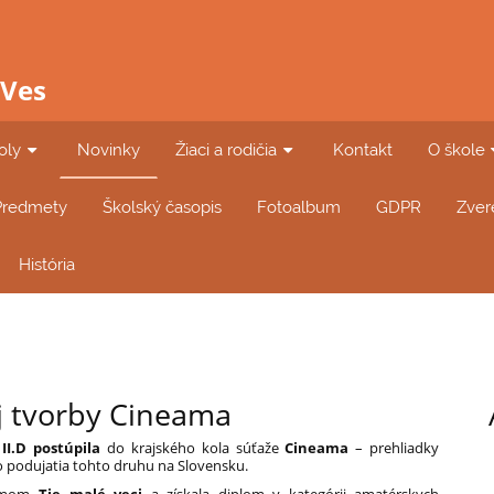
 Ves
oly
Novinky
Žiaci a rodičia
Kontakt
O škole
Predmety
Školský časopis
Fotoalbum
GDPR
Zver
História
j tvorby Cineama
I.D postúpila
do krajského kola súťaže
Cineama
– prehliadky
o podujatia tohto druhu na Slovensku.