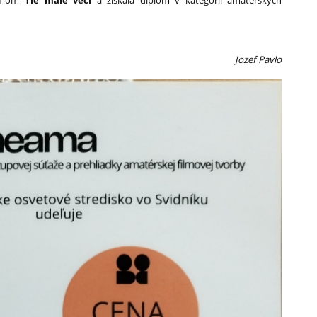
ilmom
Tie malé veci
a získala diplom v kategórii amatérskych
Jozef Pavlo