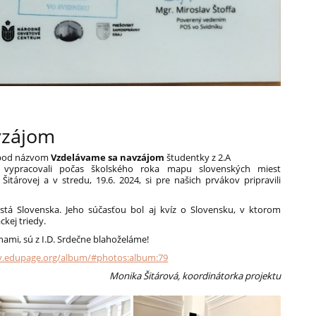
vzájom
e pod názvom
Vzdelávame sa navzájom
študentky z 2.A
vypracovali počas školského roka mapu slovenských miest
tárovej a v stredu, 19.6. 2024, si pre našich prvákov pripravili
á Slovenska. Jeho súčasťou bol aj kvíz o Slovensku, v ktorom
ckej triedy.
ami, sú z I.D. Srdečne blahoželáme!
v.edupage.org/album/#photos:album:79
Monika Šitárová, koordinátorka projektu