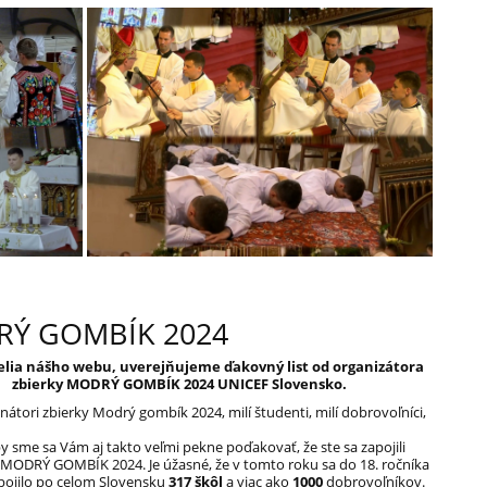
Ý GOMBÍK 2024
telia nášho webu, uverejňujeme ďakovný list od organizátora
zbierky MODRÝ GOMBÍK 2024 UNICEF Slovensko.
inátori zbierky Modrý gombík 2024,
milí študenti,
milí dobrovoľníci,
by sme sa Vám aj takto veľmi pekne poďakovať, že ste sa zapojili
 MODRÝ GOMBÍK 2024. Je úžasné, že v tomto roku sa do 18. ročníka
apojilo po celom Slovensku
317 škôl
a viac ako
1000
dobrovoľníkov.