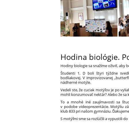
Hodina biológie. Po
Hodiny biologie sa snažíme oživiť, aby bo
Študenti 1. D boli štyri týždne sv
bodliakovej. V improvizovanej „butterf
nádherné motýle.
Vedeli ste, že cuciak motýľov je po vyli
mohli konzumovať nektár? Alebo že sa k
To a mnohé iné zaujímavosti sa štud
v podobe videoprezentácie. Motýliu z
klub 833 pri našom gymnáziu. Ďakujeme
S motýľmi sme sa rozlúčili a vypustili 