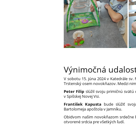
Výnimočná udalosť
V sobotu 15. júna 2024 v Katedrále sv. 
Trstenský osem novokňazov. Medzi nimi 
Peter Filip
slúžil svoju primičnú svät
v Spišskej Novej Vsi.
František Kapusta
bude slúžiť svoj
Bartolomeja apoštola v Jamníku.
Obidvom našim novokňazom srdečne bla
otvorené srdcia pre všetkých ľudí.