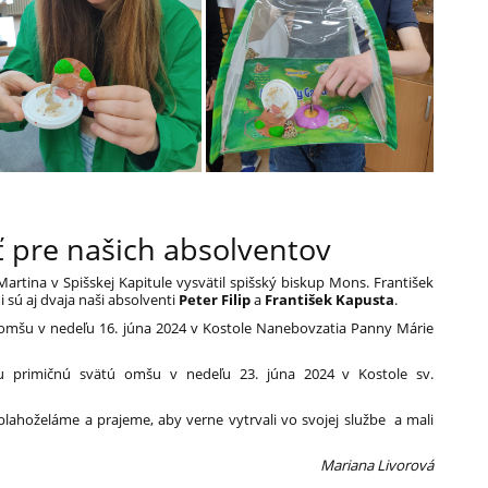
 pre našich absolventov
Martina v Spišskej Kapitule vysvätil spišský biskup Mons. František
sú aj dvaja naši absolventi
Peter Filip
a
František Kapusta
.
ú omšu v nedeľu 16. júna 2024 v Kostole Nanebovzatia Panny Márie
u primičnú svätú omšu v nedeľu 23. júna 2024 v Kostole sv.
hoželáme a prajeme, aby verne vytrvali vo svojej službe a mali
Mariana Livorová