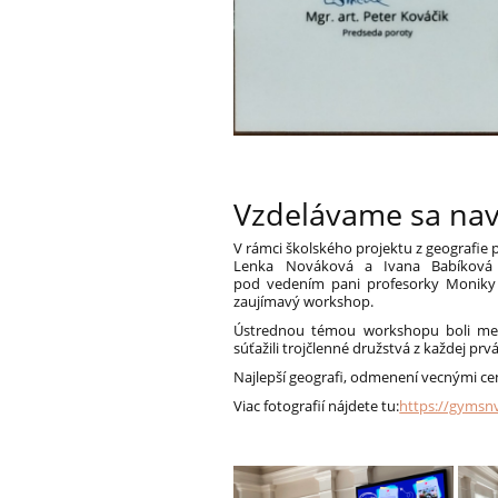
Vzdelávame sa na
V rámci školského projektu z geografi
Lenka Nováková a Ivana Babíková 
pod vedením pani profesorky Moniky Ši
zaujímavý workshop.
Ústrednou témou workshopu boli mest
súťažili trojčlenné družstvá z každej prvá
Najlepší geografi, odmenení vecnými cen
Viac fotografií nájdete tu:
https://gymsn