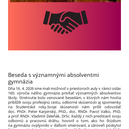
Beseda s významnými absolventmi
gymnázia
Dňa 16. 4. 2026 sme mali možnosť v priestoroch auly v rámci osláv
160. výročia nášho gymnázia privítať významných absolventov
školy. Stretnutie bolo venované besedám, v ktorých nám hostia
priblížili svoju profesijnú cestu, odborné skúsenosti aj spomienky
na študentské roky.Svoje skúsenosti nám prišli odovzdať
doc. PhDr. Peter Karpinský, PhD., doc. RNDr. Pavol Valko, PhD.
a prof. RNDr. Vladimír Zeleňák, DrSc. Každý z nich predstavil svoju
odbornú a pracovnú dráhu, hovoril o tom, ako ho štúdium
na gymnáziu ovplyvnilo v ďalšom smerovaní, a zároveň poskytol