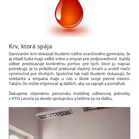
Krv, ktorá spája
Darovaním krvi dokázali študenti nášho oranžového gymnázia, že
aj mladí ľudia majú veľké srdce a zmysel pre zodpovednosť. Každý
odber predstavuje konkrétnu pomoc pre tých, ktorí ju najviac
potrebujú. Je to príležitosť prekonať vlastný strach a urobiť niečo
výnimočné pre druhých. Spoločne tak naši študenti dokazujú, že
solidarita a empatia majú u nás v škole svoje pevné miesto.
Takýto čin môže inšpirovať aj ďalších, aby sa zapojili a pomáhali.
Ďakujeme úžasnému personálu mobilnej odberovej jednotky
z HTO Levoča za skvelú spoluprácu a tešíme sa na ďalšiu.