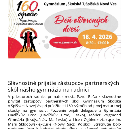
Slávnostné prijatie zástupcov partnerských
škôl nášho gymnázia na radnici
V priestoroch radnice primátor mesta Pavol Bečarik slávnostne
privítal zástupcov partnerských škôl Gymnázium Školská
v Spišskej Novej Vsi pri príležitosti 160. výročia od prvej maturitnej
skúšky na gymnáziu. Pozvanie prijali delegácie z Gymnázia
Havlíčkův Brod (Havlíčkův Brod, Česko), Móricz Zsigmond
Gimnázia (Kisújszállás, Maďarsko) a Licea Ogólnokształcące im.
Marii Skłodowskiej-Curie (Nowy Sącz, Poľsko). Stretnutie bolo
prejavom úcty k bohatej histórii školy a zároveň potvrdením