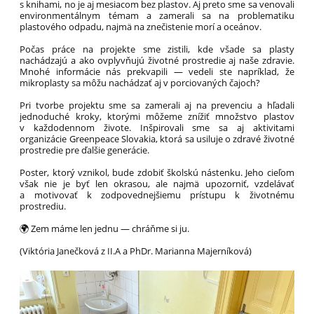
s knihami, no je aj mesiacom bez plastov. Aj preto sme sa venovali
environmentálnym témam a zamerali sa na problematiku
plastového odpadu, najmä na znečistenie morí a oceánov.
Počas práce na projekte sme zistili, kde všade sa plasty
nachádzajú a ako ovplyvňujú životné prostredie aj naše zdravie.
Mnohé informácie nás prekvapili — vedeli ste napríklad, že
mikroplasty sa môžu nachádzať aj v porciovaných čajoch?
Pri tvorbe projektu sme sa zamerali aj na prevenciu a hľadali
jednoduché kroky, ktorými môžeme znížiť množstvo plastov
v každodennom živote. Inšpirovali sme sa aj aktivitami
organizácie Greenpeace Slovakia, ktorá sa usiluje o zdravé životné
prostredie pre ďalšie generácie.
Poster, ktorý vznikol, bude zdobiť školskú nástenku. Jeho cieľom
však nie je byť len okrasou, ale najmä upozorniť, vzdelávať
a motivovať k zodpovednejšiemu prístupu k životnému
prostrediu.
🌍 Zem máme len jednu — chráňme si ju.
(Viktória Janečková z II.A a PhDr. Marianna Majerníková)