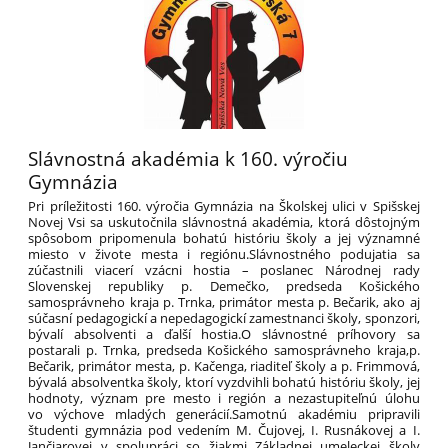
Slávnostná akadémia k 160. výročiu
Gymnázia
Pri príležitosti 160. výročia Gymnázia na Školskej ulici v Spišskej
Novej Vsi sa uskutočnila slávnostná akadémia, ktorá dôstojným
spôsobom pripomenula bohatú históriu školy a jej významné
miesto v živote mesta i regiónu.Slávnostného podujatia sa
zúčastnili viacerí vzácni hostia – poslanec Národnej rady
Slovenskej republiky p. Demečko, predseda Košického
samosprávneho kraja p. Trnka, primátor mesta p. Bečarik, ako aj
súčasní pedagogickí a nepedagogickí zamestnanci školy, sponzori,
bývalí absolventi a ďalší hostia.O slávnostné príhovory sa
postarali p. Trnka, predseda Košického samosprávneho kraja,p.
Bečarik, primátor mesta, p. Kačenga, riaditeľ školy a p. Frimmová,
bývalá absolventka školy, ktorí vyzdvihli bohatú históriu školy, jej
hodnoty, význam pre mesto i región a nezastupiteľnú úlohu
vo výchove mladých generácií.Samotnú akadémiu pripravili
študenti gymnázia pod vedením M. Čujovej, I. Rusnákovej a I.
Jančiarovej v spolupráci so žiakmi Základnej umeleckej školy