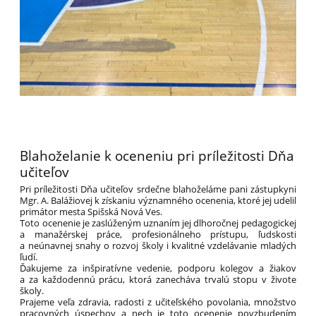
Blahoželanie k oceneniu pri príležitosti Dňa
učiteľov
Pri príležitosti Dňa učiteľov srdečne blahoželáme pani zástupkyni
Mgr. A. Balážiovej k získaniu významného ocenenia, ktoré jej udelil
primátor mesta Spišská Nová Ves.
Toto ocenenie je zaslúženým uznaním jej dlhoročnej pedagogickej
a manažérskej práce, profesionálneho prístupu, ľudskosti
a neúnavnej snahy o rozvoj školy i kvalitné vzdelávanie mladých
ľudí.
Ďakujeme za inšpiratívne vedenie, podporu kolegov a žiakov
a za každodennú prácu, ktorá zanecháva trvalú stopu v živote
školy.
Prajeme veľa zdravia, radosti z učiteľského povolania, množstvo
pracovných úspechov a nech je toto ocenenie povzbudením