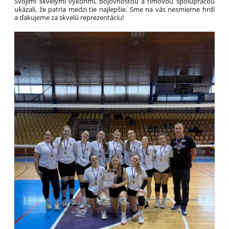
Svojimi skvelými výkonmi, bojovnosťou a tímovou spoluprácou
ukázali, že patria medzi tie najlepšie. Sme na vás nesmierne hrdí
a ďakujeme za skvelú reprezentáciu!