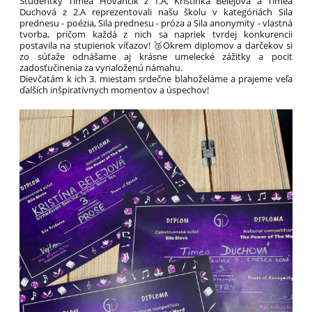
Študentky Timea Hovančík z 1.A, Kristínka Belejová a Timea
Duchová z 2.A reprezentovali našu školu v kategóriách Sila
prednesu - poézia, Sila prednesu - próza a Sila anonymity - vlastná
tvorba, pričom každá z nich sa napriek tvrdej konkurencii
postavila na stupienok víťazov! 🥉Okrem diplomov a darčekov si
zo súťaže odnášame aj krásne umelecké zážitky a pocit
zadosťučinenia za vynaloženú námahu.
Dievčatám k ich 3. miestam srdečne blahoželáme a prajeme veľa
ďalších inšpiratívnych momentov a úspechov!