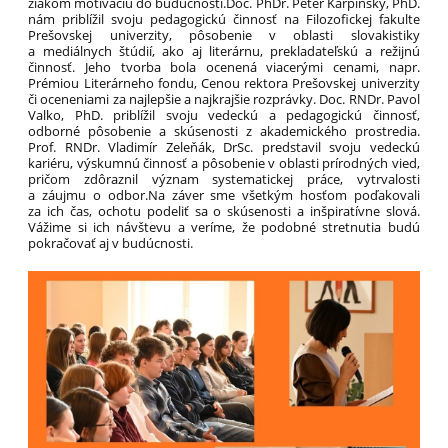
žiakom motiváciu do budúcnosti.Doc. PhDr. Peter Karpinský, PhD.
nám priblížil svoju pedagogickú činnosť na Filozofickej fakulte
Prešovskej univerzity, pôsobenie v oblasti slovakistiky
a mediálnych štúdií, ako aj literárnu, prekladateľskú a režijnú
činnosť. Jeho tvorba bola ocenená viacerými cenami, napr.
Prémiou Literárneho fondu, Cenou rektora Prešovskej univerzity
či oceneniami za najlepšie a najkrajšie rozprávky. Doc. RNDr. Pavol
Valko, PhD. priblížil svoju vedeckú a pedagogickú činnosť,
odborné pôsobenie a skúsenosti z akademického prostredia.
Prof. RNDr. Vladimír Zeleňák, DrSc. predstavil svoju vedeckú
kariéru, výskumnú činnosť a pôsobenie v oblasti prírodných vied,
pričom zdôraznil význam systematickej práce, vytrvalosti
a záujmu o odbor.Na záver sme všetkým hosťom poďakovali
za ich čas, ochotu podeliť sa o skúsenosti a inšpiratívne slová.
Vážime si ich návštevu a veríme, že podobné stretnutia budú
pokračovať aj v budúcnosti.