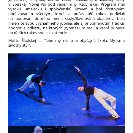
v Spišskej Novej Vsi pod vedením p. Kacvinskej. Program mal
vysokú umeleckú i spoločenskú úroveň a bol dôstojným
poďakovaním všetkým, ktorí sa počas 160 rokov podieľali
na budovaní dobrého mena školy.Slávnostná akadémia bola
nielen oslavou významného jubilea, ale aj pripomenutím tradícií,
hodnôt a odkazu, na ktorých gymnázium stojí a ktoré si nesie
do ďalších rokov svojej existencie.
Motto Školskej ..... "lebo my nie sme obyčajná škola. My sme
životný štýl".