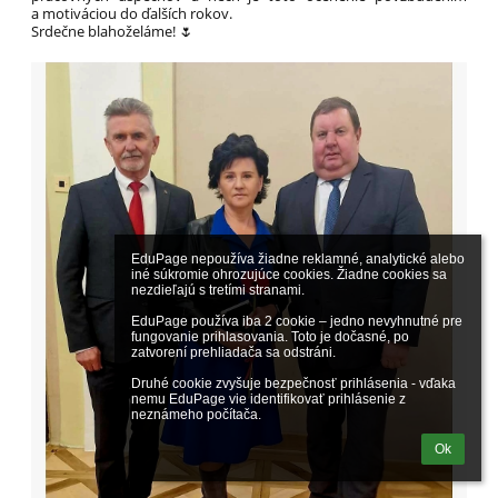
a motiváciou do ďalších rokov.
Srdečne blahoželáme! 🌷
EduPage nepoužíva žiadne reklamné, analytické alebo 
iné súkromie ohrozujúce cookies. Žiadne cookies sa 
nezdieľajú s tretími stranami.

EduPage používa iba 2 cookie – jedno nevyhnutné pre 
fungovanie prihlasovania. Toto je dočasné, po 
zatvorení prehliadača sa odstráni.

Druhé cookie zvyšuje bezpečnosť prihlásenia - vďaka 
nemu EduPage vie identifikovať prihlásenie z 
neznámeho počítača.
Ok