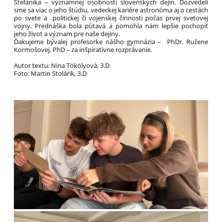
Štefánika – významnej osobnosti slovenských dejín. Dozvedeli
sme sa viac o jeho štúdiu, vedeckej kariére astronóma aj o cestách
po svete a politickej či vojenskej činnosti počas prvej svetovej
vojny. Prednáška bola pútavá a pomohla nám lepšie pochopiť
jeho život a význam pre naše dejiny.
Ďakujeme bývalej profesorke nášho gymnázia – PhDr. Ružene
Kormošovej, PhD – za inšpiratívne rozprávanie.
Autor textu: Nina Tökölyová, 3.D
Foto: Martin Stolárik, 3.D