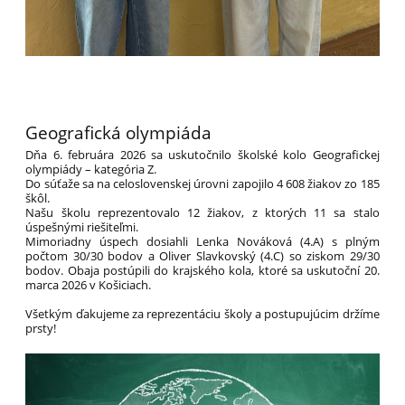
Geografická olympiáda
Dňa 6. februára 2026 sa uskutočnilo školské kolo Geografickej
olympiády – kategória Z.
Do súťaže sa na celoslovenskej úrovni zapojilo 4 608 žiakov zo 185
škôl.
Našu školu reprezentovalo 12 žiakov, z ktorých 11 sa stalo
úspešnými riešiteľmi.
Mimoriadny úspech dosiahli Lenka Nováková (4.A) s plným
počtom 30/30 bodov a Oliver Slavkovský (4.C) so ziskom 29/30
bodov. Obaja postúpili do krajského kola, ktoré sa uskutoční 20.
marca 2026 v Košiciach.
Všetkým ďakujeme za reprezentáciu školy a postupujúcim držíme
prsty!