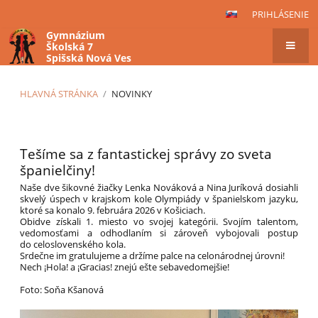
PRIHLÁSENIE
Gymnázium
Školská 7
Spišská Nová Ves
HLAVNÁ STRÁNKA
/
NOVINKY
Novinky
Tešíme sa z fantastickej správy zo sveta
španielčiny!
Naše dve šikovné žiačky Lenka Nováková a Nina Juríková dosiahli
skvelý úspech v krajskom kole Olympiády v španielskom jazyku,
ktoré sa konalo 9. februára 2026 v Košiciach.
Obidve získali 1. miesto vo svojej kategórii. Svojím talentom,
vedomosťami a odhodlaním si zároveň vybojovali postup
do celoslovenského kola.
Srdečne im gratulujeme a držíme palce na celonárodnej úrovni!
Nech ¡Hola! a ¡Gracias! znejú ešte sebavedomejšie!
Foto: Soňa Kšanová