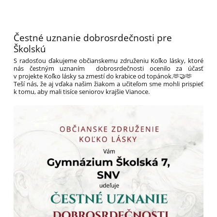
Čestné uznanie dobrosrdečnosti pre
Školskú
S radosťou ďakujeme občianskemu združeniu Koľko lásky, ktoré
nás čestným uznaním dobrosrdečnosti ocenilo za účasť
v projekte Koľko lásky sa zmestí do krabice od topánok.🫶🤝🫶
Teší nás, že aj vďaka našim žiakom a učiteľom sme mohli prispieť
k tomu, aby mali tisíce seniorov krajšie Vianoce.