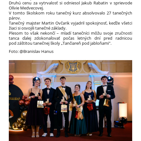
Druhú cenu za vytrvalosť si odniesol Jakub Rabatin v sprievode
Olívie Medvecovej.
V tomto školskom roku tanečný kurz absolvovalo 27 tanečných
párov.
Tanečný majster Martin Ovčarik vyjadril spokojnosť, keďže všetci
žiaci si osvojili tanečné základy.
Plesom to však nekončí – mladí tanečníci môžu svoje zručnosti
tanca ďalej zdokonaľovať počas letných dní pred radnicou
pod záštitou tanečnej školy „Tančiareň pod jabloňami".
Foto: @Branislav Hanus