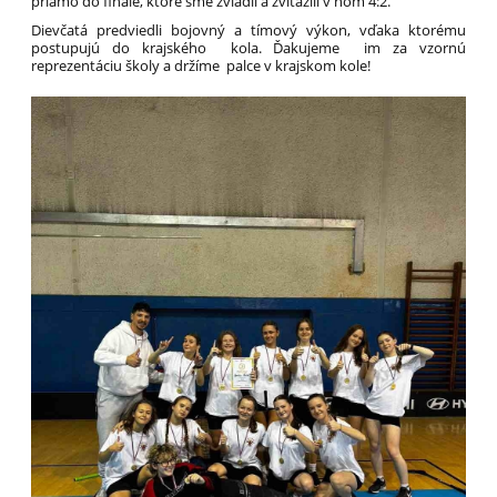
priamo do finále, ktoré sme zvládli a zvíťazili v ňom 4:2.
Dievčatá predviedli bojovný a tímový výkon, vďaka ktorému
postupujú do krajského kola. Ďakujeme im za vzornú
reprezentáciu školy a držíme palce v krajskom kole!