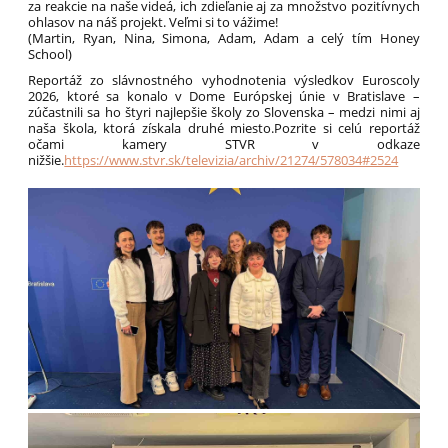
za reakcie na naše videá, ich zdieľanie aj za množstvo pozitívnych
ohlasov na náš projekt. Veľmi si to vážime!
(Martin, Ryan, Nina, Simona, Adam, Adam a celý tím Honey
School)
Reportáž zo slávnostného vyhodnotenia výsledkov Euroscoly
2026, ktoré sa konalo v Dome Európskej únie v Bratislave –
zúčastnili sa ho štyri najlepšie školy zo Slovenska – medzi nimi aj
naša škola, ktorá získala druhé miesto.Pozrite si celú reportáž
očami kamery STVR v odkaze
nižšie.
https://www.stvr.sk/televizia/archiv/21274/578034#2524