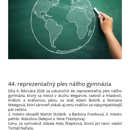
44. reprezentačný ples nášho gymnázia
Dňa 6. februára 2026 sa uskutočnil 44. reprezentačný ples nášho
gymnázia, ktorý sa niesol v duchu elegancie, radosti a mladosti.
Kráľom a kráľovnou plesu sa stali Adam Bobrík a Romana
Melegová, ktorí zároveň získali aj cenu rodičov za najsympatickejší
pár večera.
2. miesto obsadili Martin Stolárik a Barbora Franková, 3. miesto
patrilo Matúšovi Delejovi a Nine Tökölyovej.
Cenu za vytrvalosť získala Nela Štepitová, ktorú pri tanci viedol
Tomáš Nehyla.