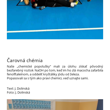
Čarovná chémia
Naše „chemické popolušky“ mali za úlohu získať pôvodný
bezfarebný roztok NaOH po tom, keď im ho zlá macocha zafarbila
fenolftaleínom, a oddeliť kryštáliky jódu od železa.
Popasovali sa s tým ako praví chemici, veď uznajte sami.
Text: J. Dolinská
Foto: J. Dolinská