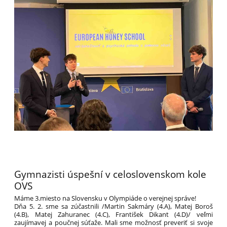
Gymnazisti úspešní v celoslovenskom kole
OVS
Máme 3.miesto na Slovensku v Olympiáde o verejnej správe!
Dňa 5. 2. sme sa zúčastnili /Martin Sakmáry (4.A), Matej Boroš
(4.B), Matej Zahuranec (4.C), František Dikant (4.D)/ veľmi
zaujímavej a poučnej súťaže. Mali sme možnosť preveriť si svoje