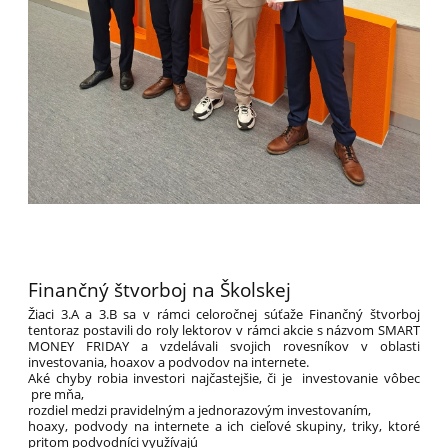
Finančný štvorboj na Školskej
Žiaci 3.A a 3.B sa v rámci celoročnej súťaže Finančný štvorboj
tentoraz postavili do roly lektorov v rámci akcie s názvom SMART
MONEY FRIDAY a vzdelávali svojich rovesníkov v oblasti
investovania, hoaxov a podvodov na internete.
Aké chyby robia investori najčastejšie, či je investovanie vôbec
pre mňa,
rozdiel medzi pravidelným a jednorazovým investovaním,
hoaxy, podvody na internete a ich cieľové skupiny, triky, ktoré
pritom podvodníci využívajú