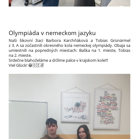
Olympiáda v nemeckom jazyku
Naši šikovní žiaci Barbora Karchňáková a Tobias Grünärmel
z 3. A sa zúčastnili okresného kola nemeckej olympiády. Obaja sa
umiestnili na popredných miestach: Baška na 1. mieste, Tobias
na 2. mieste.
Srdečne blahoželáme a držíme palce v krajskom kole!!!
Viel Glück! 😁🇩🇪✌️