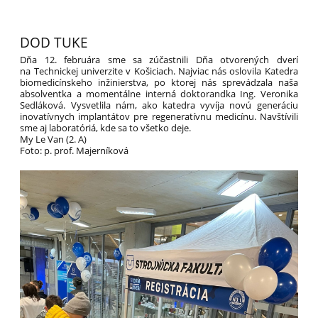
DOD TUKE
Dňa 12. februára sme sa zúčastnili Dňa otvorených dverí
na Technickej univerzite v Košiciach. Najviac nás oslovila Katedra
biomedicínskeho inžinierstva, po ktorej nás sprevádzala naša
absolventka a momentálne interná doktorandka Ing. Veronika
Sedláková. Vysvetlila nám, ako katedra vyvíja novú generáciu
inovatívnych implantátov pre regeneratívnu medicínu. Navštívili
sme aj laboratóriá, kde sa to všetko deje.
My Le Van (2. A)
Foto: p. prof. Majerníková