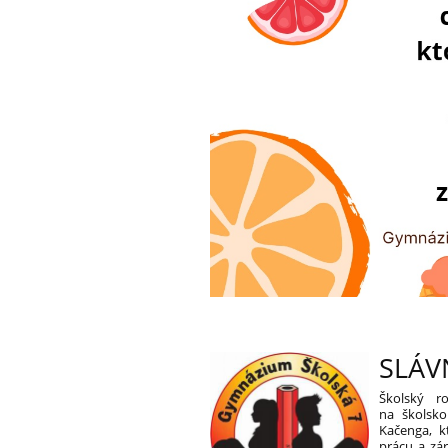
SLÁV
Školský r
na školsko
Kačenga, 
prácu a zá