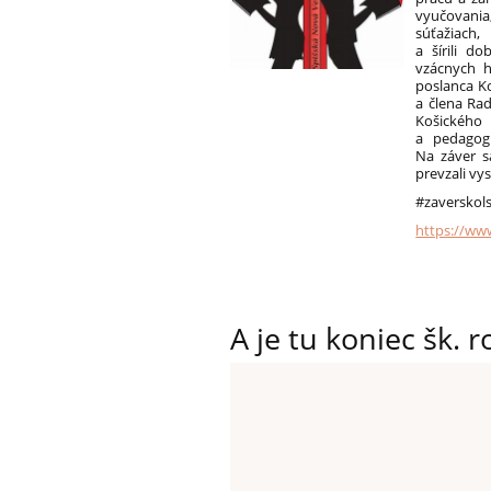
vyučovani
súťažiach,
a šírili d
vzácnych h
poslanca K
a člena Rad
Košického
a pedagog
Na záver sa
prevzali vy
#zaverskol
https://ww
A je tu koniec šk. r