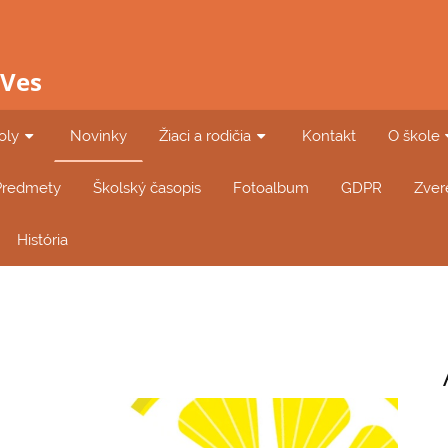
 Ves
oly
Novinky
Žiaci a rodičia
Kontakt
O škole
Predmety
Školský časopis
Fotoalbum
GDPR
Zver
História