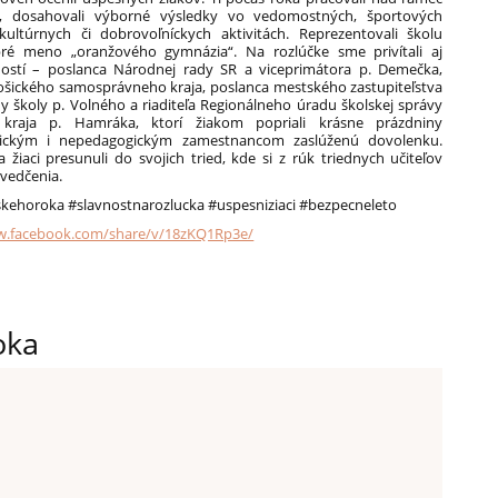
a, dosahovali výborné výsledky vo vedomostných, športových
 kultúrnych či dobrovoľníckych aktivitách. Reprezentovali školu
obré meno „oranžového gymnázia“. Na rozlúčke sme privítali aj
ostí – poslanca Národnej rady SR a viceprimátora p. Demečka,
ošického samosprávneho kraja, poslanca mestského zastupiteľstva
y školy p. Volného a riaditeľa Regionálneho úradu školskej správy
 kraja p. Hamráka, ktorí žiakom popriali krásne prázdniny
ickým i nepedagogickým zamestnancom zaslúženú dovolenku.
 žiaci presunuli do svojich tried, kde si z rúk triednych učiteľov
svedčenia.
skehoroka #slavnostnarozlucka #uspesniziaci #bezpecneleto
w.facebook.com/share/v/18zKQ1Rp3e/
oka