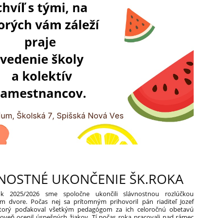
NOSTNÉ UKONČENIE ŠK.ROKA
ok 2025/2026 sme spoločne ukončili slávnostnou rozlúčkou
m dvore. Počas nej sa prítomným prihovoril pán riaditeľ Jozef
ktorý poďakoval všetkým pedagógom za ich celoročnú obetavú
roveň ocenil úspešných žiakov. Tí počas roka pracovali nad rámec