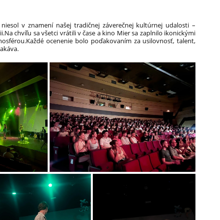
niesol v znamení našej tradičnej záverečnej kultúrnej udalosti –
.Na chvíľu sa všetci vrátili v čase a kino Mier sa zaplnilo ikonickými
mosférou.Každé ocenenie bolo poďakovaním za usilovnosť, talent,
čakáva.