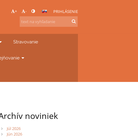
+
-
PRIHLÁSENIE
Stravovanie
ejňovanie
Archív noviniek
Júl 2026
Jún 2026