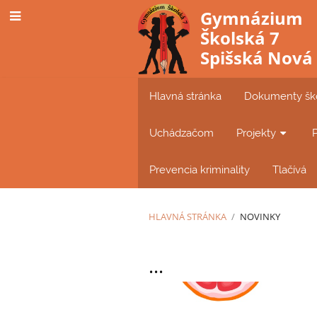
Gymnázium
Školská 7
Spišská Nová
Hlavná stránka
Dokumenty šk
Uchádzačom
Projekty
Prevencia kriminality
Tlačívá
HLAVNÁ STRÁNKA
/
NOVINKY
Novinky
...