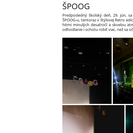
ŠPOOG
Predposledný školský deň, 29. jún, sa 
ŠPOOG-u, tentoraz v štýlovej Retro edícii
hitmi minulých desaťročí a skvelou at
odhodlanie i ochotu robiť viac, než sa o