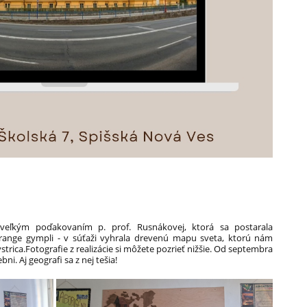
veľkým poďakovaním p. prof. Rusnákovej, ktorá sa postarala
Orange gympli - v súťaži vyhrala drevenú mapu sveta, ktorú nám
trica.Fotografie z realizácie si môžete pozrieť nižšie. Od septembra
i. Aj geografi sa z nej tešia!