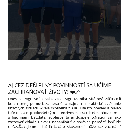
AJ CEZ DEŇ PLNÝ POVINNOSTÍ SA UČÍME
ZACHRAŇOVAŤ ŽIVOTY! ❤️‍🩹
Dnes sa Mgr. Soňa Salajová a Mgr. Monika Šitárová zúčastnili
kurzu prvej pomoci, zameraného najmä na praktické zvládanie
krízových situácií.Skvelá školiteľka z ABC Life⁠ ich previedla nielen
teóriou, ale predovšetkým intenzívnym praktickým nácvikom –
s figurínami batoľaťa, adolescenta aj dospelého.Naučili sa, ako
zachovať chladnú hlavu, nepanikáriť a správne pomôcť, keď ide
o čas.Ďakujeme – každá takáto skúsenosť môže raz zachrániť