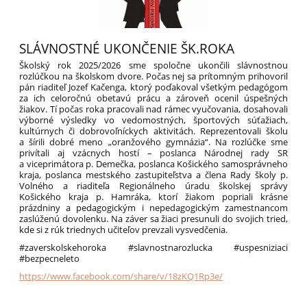
SLÁVNOSTNÉ UKONČENIE ŠK.ROKA
Školský rok 2025/2026 sme spoločne ukončili slávnostnou
rozlúčkou na školskom dvore. Počas nej sa prítomným prihovoril
pán riaditeľ Jozef Kačenga, ktorý poďakoval všetkým pedagógom
za ich celoročnú obetavú prácu a zároveň ocenil úspešných
žiakov. Tí počas roka pracovali nad rámec vyučovania, dosahovali
výborné výsledky vo vedomostných, športových súťažiach,
kultúrnych či dobrovoľníckych aktivitách. Reprezentovali školu
a šírili dobré meno „oranžového gymnázia“. Na rozlúčke sme
privítali aj vzácnych hostí – poslanca Národnej rady SR
a viceprimátora p. Demečka, poslanca Košického samosprávneho
kraja, poslanca mestského zastupiteľstva a člena Rady školy p.
Volného a riaditeľa Regionálneho úradu školskej správy
Košického kraja p. Hamráka, ktorí žiakom popriali krásne
prázdniny a pedagogickým i nepedagogickým zamestnancom
zaslúženú dovolenku. Na záver sa žiaci presunuli do svojich tried,
kde si z rúk triednych učiteľov prevzali vysvedčenia.
#zaverskolskehoroka #slavnostnarozlucka #uspesniziaci
#bezpecneleto
https://www.facebook.com/share/v/18zKQ1Rp3e/