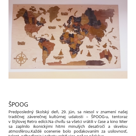
ŠPOOG
Predposledný školský deň, 29. jún, sa niesol v znamení našej
tradičnej záverečnej kultúrnej udalosti – ŠPOOG-u, tentoraz
v štýlovej Retro edícii.Na chvíľu sa všetci vrátili v čase a kino Mier
sa zaplnilo ikonickými hitmi minulých desaťročí a skvelou
atmosférou.Každé ocenenie bolo poďakovaním za usilovnosť,
talent, odhodlanie i ochotu robiť viac, než sa očakáva.