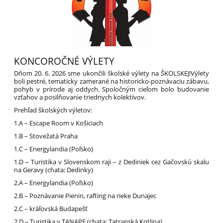
KONCOROČNÉ VÝLETY
Dňom 20. 6. 2026 sme ukončili školské výlety na ŠKOLSKEJ!Výlety
boli pestré, tematicky zamerané na historicko-poznávaciu zábavu,
pohyb v prírode aj oddych. Spoločným cieľom bolo budovanie
vzťahov a posilňovanie triednych kolektívov.
Prehľad školských výletov:
1.A – Escape Room v Košiciach
1.B – Stovežatá Praha
1.C – Energylandia (Poľsko)
1.D – Turistika v Slovenskom raji – z Dediniek cez Gačovskú skalu
na Geravy (chata: Dedinky)
2.A – Energylandia (Poľsko)
2.B – Poznávanie Pienin, rafting na rieke Dunajec
2.C – kráľovská Budapešť
2.D – Turistika v TANAPE (chata: Tatranská Kotlina)