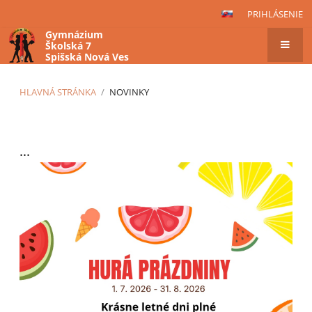
PRIHLÁSENIE
Gymnázium
Školská 7
Spišská Nová Ves
HLAVNÁ STRÁNKA
/
NOVINKY
Novinky
...