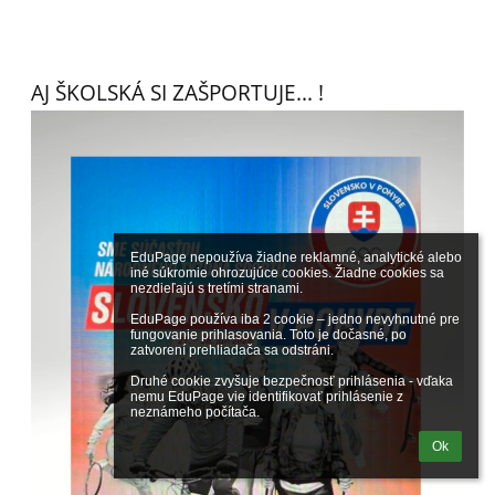
AJ ŠKOLSKÁ SI ZAŠPORTUJE... !
EduPage nepoužíva žiadne reklamné, analytické alebo 
iné súkromie ohrozujúce cookies. Žiadne cookies sa 
nezdieľajú s tretími stranami.

EduPage používa iba 2 cookie – jedno nevyhnutné pre 
fungovanie prihlasovania. Toto je dočasné, po 
zatvorení prehliadača sa odstráni.

Druhé cookie zvyšuje bezpečnosť prihlásenia - vďaka 
nemu EduPage vie identifikovať prihlásenie z 
neznámeho počítača.
Ok