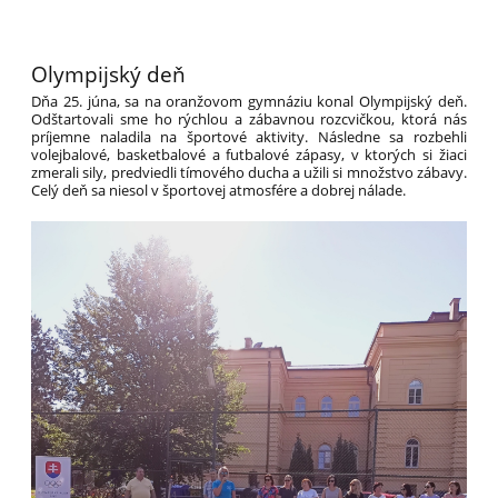
Olympijský deň
Dňa 25. júna, sa na oranžovom gymnáziu konal Olympijský deň.
Odštartovali sme ho rýchlou a zábavnou rozcvičkou, ktorá nás
príjemne naladila na športové aktivity. Následne sa rozbehli
volejbalové, basketbalové a futbalové zápasy, v ktorých si žiaci
zmerali sily, predviedli tímového ducha a užili si množstvo zábavy.
Celý deň sa niesol v športovej atmosfére a dobrej nálade.