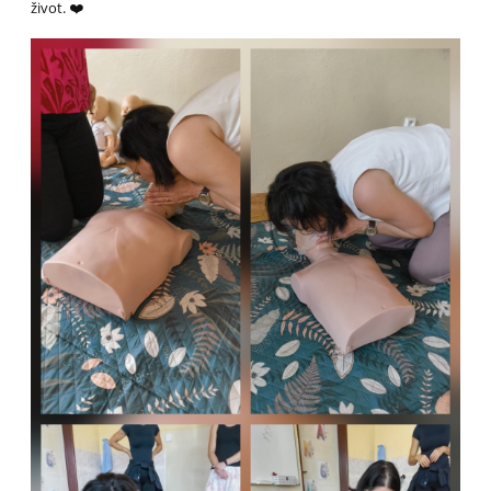
život. ❤️